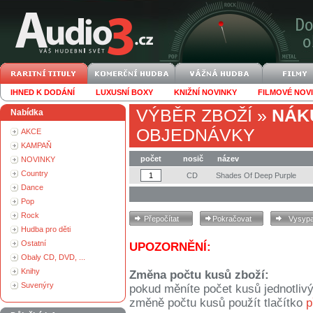
IHNED K DODÁNÍ
LUXUSNÍ BOXY
KNIŽNÍ NOVINKY
FILMOVÉ NOV
VÝBĚR ZBOŽÍ
»
NÁK
Nabídka
OBJEDNÁVKY
AKCE
KAMPAŇ
počet
nosič
název
NOVINKY
Country
CD
Shades Of Deep Purple
Dance
Pop
Rock
Hudba pro děti
Ostatní
UPOZORNĚNÍ:
Obaly CD, DVD, ...
Knihy
Změna počtu kusů zboží:
Suvenýry
pokud měníte počet kusů jednotliv
změně počtu kusů použít tlačítko
p