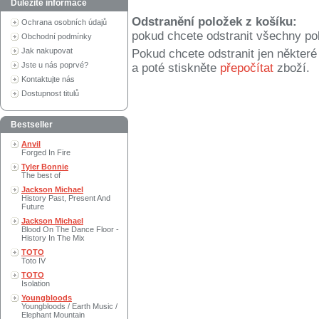
Důležité informace
Odstranění položek z košíku:
Ochrana osobních údajů
pokud chcete odstranit všechny po
Obchodní podmínky
Jak nakupovat
Pokud chcete odstranit jen někter
Jste u nás poprvé?
a poté stiskněte
přepočítat
zboží.
Kontaktujte nás
Dostupnost titulů
Bestseller
Anvil
Forged In Fire
Tyler Bonnie
The best of
Jackson Michael
History Past, Present And
Future
Jackson Michael
Blood On The Dance Floor -
History In The Mix
TOTO
Toto IV
TOTO
Isolation
Youngbloods
Youngbloods / Earth Music /
Elephant Mountain