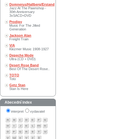
Domnerus/Hallberg/Erstand
Jazz At The Pawnshop -
30th Anniversary
3xSACD+DVD
Prodigy
Music For The Jilted
Generation
Jackson Alan
Freight Train
V/A
Klezmer Music 1908-1927
Depeche Mode
Ultra (CD + DVD)
Desert Rose Band
Best Of The Desert Rose..
TOTO
Toto
Getz Stan
Stan Is Here
Abecední index
interpret
vydavatel