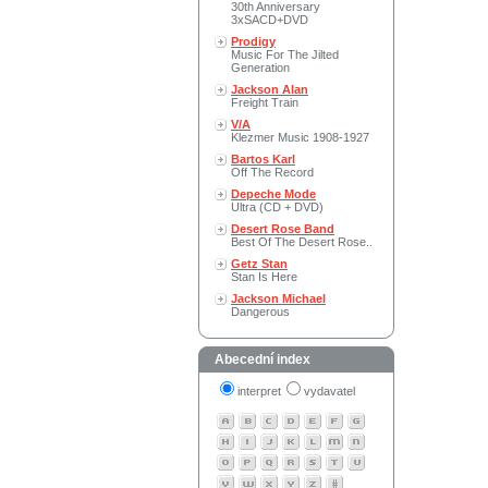
30th Anniversary
3xSACD+DVD
Prodigy
Music For The Jilted
Generation
Jackson Alan
Freight Train
V/A
Klezmer Music 1908-1927
Bartos Karl
Off The Record
Depeche Mode
Ultra (CD + DVD)
Desert Rose Band
Best Of The Desert Rose..
Getz Stan
Stan Is Here
Jackson Michael
Dangerous
Abecední index
interpret
vydavatel