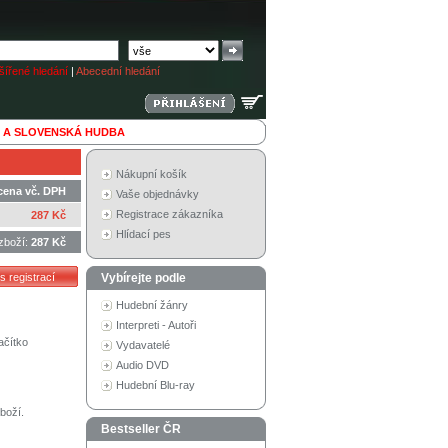
ířené hledání
|
Abecední hledání
 A SLOVENSKÁ HUDBA
Nákupní košík
cena vč. DPH
Vaše objednávky
Registrace zákazníka
287 Kč
Hlídací pes
zboží:
287 Kč
Vybírejte podle
Hudební žánry
Interpreti - Autoři
ačítko
Vydavatelé
Audio DVD
Hudební Blu-ray
boží.
Bestseller ČR