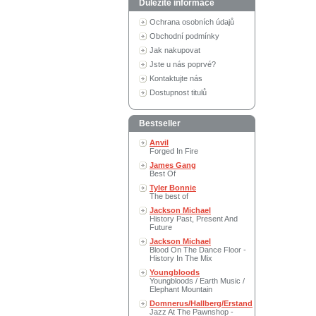
Důležité informace
Ochrana osobních údajů
Obchodní podmínky
Jak nakupovat
Jste u nás poprvé?
Kontaktujte nás
Dostupnost titulů
Bestseller
Anvil
Forged In Fire
James Gang
Best Of
Tyler Bonnie
The best of
Jackson Michael
History Past, Present And
Future
Jackson Michael
Blood On The Dance Floor -
History In The Mix
Youngbloods
Youngbloods / Earth Music /
Elephant Mountain
Domnerus/Hallberg/Erstand
Jazz At The Pawnshop -