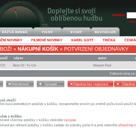
Hledání:
Rozš
IŽNÍ NOVINKY
FILMOVÉ NOVINKY
KAREL GOTT
TRIČKA
ČESKÁ
BOŽÍ
»
NÁKUPNÍ KOŠÍK
»
POTVRZENÍ OBJEDNÁVKY
nosič
název
autor
CD
Best Of -Tv Cd-
Stewart Rod
Celková cena za 
usů zboží:
čet kusů jednotlivých položek v košíku, nezapomeňte prosím po změně počtu kusů použít tl
ožek z košíku:
stranit všechny položky z košíku stiskněte
vysypat
.
tranit jen některé položky z košíku zadejte do kolonky
počet
0 a poté stiskněte
přepočítat
z