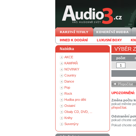
IHNED K DODÁNÍ
LUXUSNÍ BOXY
KN
VÝBĚR Z
Nabídka
AKCE
počet
KAMPAŇ
NOVINKY
Country
Dance
Pop
UPOZORNĚNÍ:
Rock
Hudba pro děti
Změna počtu k
pokud měníte po
Ostatní
přepočítat
.
Obaly CD, DVD, ...
Odstranění pol
Knihy
pokud chcete od
Suvenýry
Pokud chcete ods