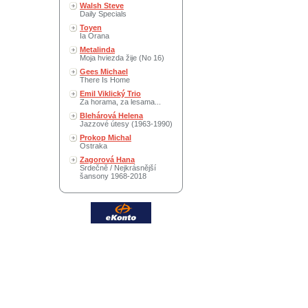
Walsh Steve
Daily Specials
Toyen
Ia Orana
Metalinda
Moja hviezda žije (No 16)
Gees Michael
There Is Home
Emil Viklický Trio
Za horama, za lesama...
Blehárová Helena
Jazzové útesy (1963-1990)
Prokop Michal
Ostraka
Zagorová Hana
Srdečně / Nejkrásnější
šansony 1968-2018