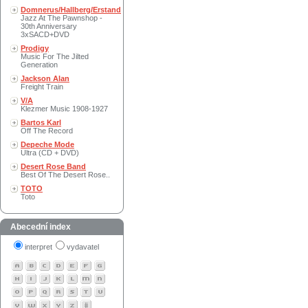
Domnerus/Hallberg/Erstand
Jazz At The Pawnshop -
30th Anniversary
3xSACD+DVD
Prodigy
Music For The Jilted
Generation
Jackson Alan
Freight Train
V/A
Klezmer Music 1908-1927
Bartos Karl
Off The Record
Depeche Mode
Ultra (CD + DVD)
Desert Rose Band
Best Of The Desert Rose..
TOTO
Toto
Abecední index
interpret
vydavatel