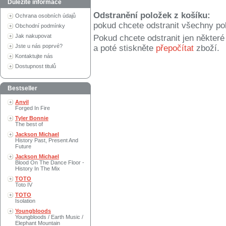
Důležité informace
Odstranění položek z košíku:
Ochrana osobních údajů
pokud chcete odstranit všechny po
Obchodní podmínky
Jak nakupovat
Pokud chcete odstranit jen někter
Jste u nás poprvé?
a poté stiskněte
přepočítat
zboží.
Kontaktujte nás
Dostupnost titulů
Bestseller
Anvil
Forged In Fire
Tyler Bonnie
The best of
Jackson Michael
History Past, Present And
Future
Jackson Michael
Blood On The Dance Floor -
History In The Mix
TOTO
Toto IV
TOTO
Isolation
Youngbloods
Youngbloods / Earth Music /
Elephant Mountain