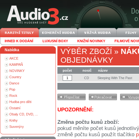
IHNED K DODÁNÍ
LUXUSNÍ BOXY
KNIŽNÍ NOVINKY
FILMOVÉ NOV
VÝBĚR ZBOŽÍ
»
NÁK
Nabídka
OBJEDNÁVKY
AKCE
KAMPAŇ
počet
nosič
název
NOVINKY
Country
CD
Sleeping With The Past
Dance
Pop
Rock
Hudba pro děti
Ostatní
UPOZORNĚNÍ:
Obaly CD, DVD, ...
Knihy
Změna počtu kusů zboží:
Suvenýry
pokud měníte počet kusů jednotliv
změně počtu kusů použít tlačítko
p