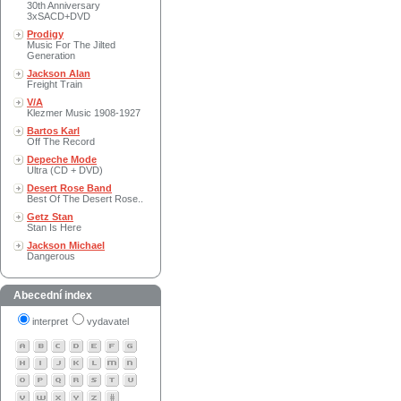
30th Anniversary
3xSACD+DVD
Prodigy
Music For The Jilted
Generation
Jackson Alan
Freight Train
V/A
Klezmer Music 1908-1927
Bartos Karl
Off The Record
Depeche Mode
Ultra (CD + DVD)
Desert Rose Band
Best Of The Desert Rose..
Getz Stan
Stan Is Here
Jackson Michael
Dangerous
Abecední index
interpret
vydavatel