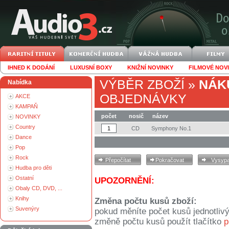
IHNED K DODÁNÍ
LUXUSNÍ BOXY
KNIŽNÍ NOVINKY
FILMOVÉ NOV
VÝBĚR ZBOŽÍ
»
NÁK
Nabídka
OBJEDNÁVKY
AKCE
KAMPAŇ
počet
nosič
název
NOVINKY
Country
CD
Symphony No.1
Dance
Pop
Rock
Hudba pro děti
Ostatní
UPOZORNĚNÍ:
Obaly CD, DVD, ...
Knihy
Změna počtu kusů zboží:
Suvenýry
pokud měníte počet kusů jednotliv
změně počtu kusů použít tlačítko
p