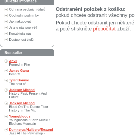
Důležité informace
Odstranění položek z košíku:
Ochrana osobních údajů
pokud chcete odstranit všechny po
Obchodní podmínky
Jak nakupovat
Pokud chcete odstranit jen někter
Jste u nás poprvé?
a poté stiskněte
přepočítat
zboží.
Kontaktujte nás
Dostupnost titulů
Bestseller
Anvil
Forged In Fire
James Gang
Best Of
Tyler Bonnie
The best of
Jackson Michael
History Past, Present And
Future
Jackson Michael
Blood On The Dance Floor -
History In The Mix
Youngbloods
Youngbloods / Earth Music /
Elephant Mountain
Domnerus/Hallberg/Erstand
Jazz At The Pawnshop -