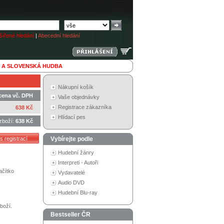
ířené hledání
|
Abecední hledání
 A SLOVENSKÁ HUDBA
Nákupní košík
cena vč. DPH
Vaše objednávky
Registrace zákazníka
638 Kč
Hlídací pes
zboží:
638 Kč
Vybírejte podle
Hudební žánry
Interpreti - Autoři
ačítko
Vydavatelé
Audio DVD
Hudební Blu-ray
boží.
Bestseller ČR