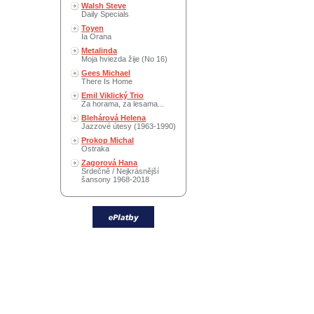
Walsh Steve
Daily Specials
Toyen
Ia Orana
Metalinda
Moja hviezda žije (No 16)
Gees Michael
There Is Home
Emil Viklický Trio
Za horama, za lesama...
Blehárová Helena
Jazzové útesy (1963-1990)
Prokop Michal
Ostraka
Zagorová Hana
Srdečně / Nejkrásnější
šansony 1968-2018