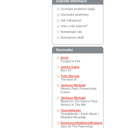
Důležité informace
Ochrana osobních údajů
Obchodní podmínky
Jak nakupovat
Jste u nás poprvé?
Kontaktujte nás
Dostupnost titulů
Bestseller
Anvil
Forged In Fire
James Gang
Best Of
Tyler Bonnie
The best of
Jackson Michael
History Past, Present And
Future
Jackson Michael
Blood On The Dance Floor -
History In The Mix
Youngbloods
Youngbloods / Earth Music /
Elephant Mountain
Domnerus/Hallberg/Erstand
Jazz At The Pawnshop -