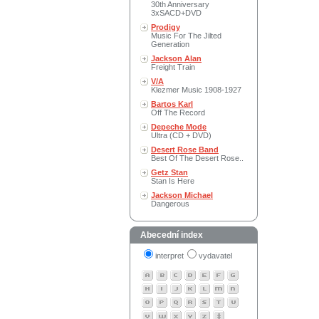
30th Anniversary
3xSACD+DVD
Prodigy
Music For The Jilted
Generation
Jackson Alan
Freight Train
V/A
Klezmer Music 1908-1927
Bartos Karl
Off The Record
Depeche Mode
Ultra (CD + DVD)
Desert Rose Band
Best Of The Desert Rose..
Getz Stan
Stan Is Here
Jackson Michael
Dangerous
Abecední index
interpret
vydavatel