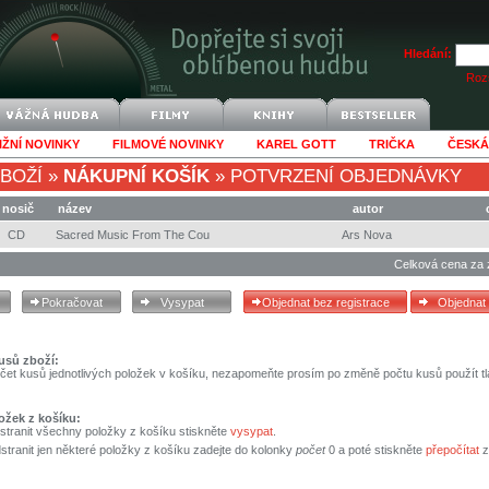
Hledání:
Rozš
IŽNÍ NOVINKY
FILMOVÉ NOVINKY
KAREL GOTT
TRIČKA
ČESKÁ
BOŽÍ
»
NÁKUPNÍ KOŠÍK
»
POTVRZENÍ OBJEDNÁVKY
nosič
název
autor
CD
Sacred Music From The Cou
Ars Nova
Celková cena za 
usů zboží:
čet kusů jednotlivých položek v košíku, nezapomeňte prosím po změně počtu kusů použít tl
ožek z košíku:
stranit všechny položky z košíku stiskněte
vysypat
.
tranit jen některé položky z košíku zadejte do kolonky
počet
0 a poté stiskněte
přepočítat
z