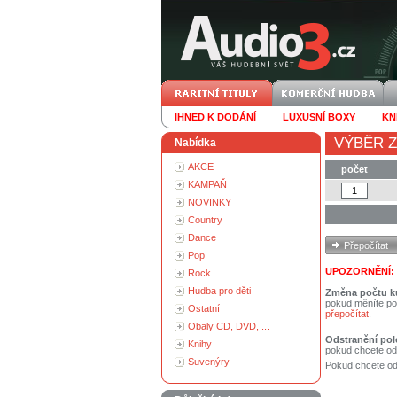
IHNED K DODÁNÍ
LUXUSNÍ BOXY
KN
VÝBĚR Z
Nabídka
AKCE
počet
KAMPAŇ
NOVINKY
Country
Dance
Pop
UPOZORNĚNÍ:
Rock
Hudba pro děti
Změna počtu k
pokud měníte po
Ostatní
přepočítat
.
Obaly CD, DVD, ...
Odstranění pol
Knihy
pokud chcete od
Suvenýry
Pokud chcete ods