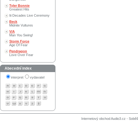
Tyler Bonnie
Greatest Hits
Iii Decades Live Ceremony
Beck
Midnite Vultures
V/A
Man You Swing!
Storm Force
Age Of Fear
Pendragon
Love Over Fear
Abecední index
interpret
vydavatel
Internetový obchod Audio3.cz - Soběši