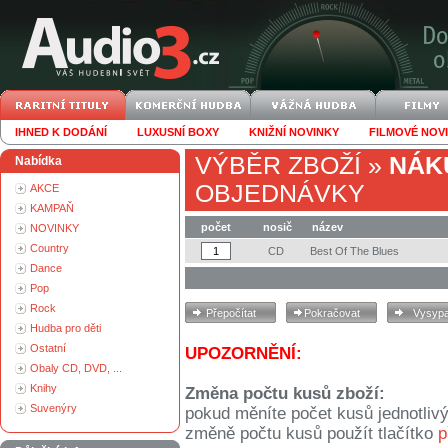
IHNED K DODÁNÍ
LUXUSNÍ BOXY
KNIŽNÍ NOVINKY
FILMOVÉ NOV
VÝBĚR ZBOŽÍ
»
NÁK
Nabídka
OBJEDNÁVKY
AKCE
KAMPAŇ
počet
nosič
název
NOVINKY
Country
CD
Best Of The Blues
Dance
Pop
Rock
Hudba pro děti
Ostatní
UPOZORNĚNÍ:
Obaly CD, DVD, ...
Knihy
Změna počtu kusů zboží:
Suvenýry
pokud měníte počet kusů jednotliv
změně počtu kusů použít tlačítko
p