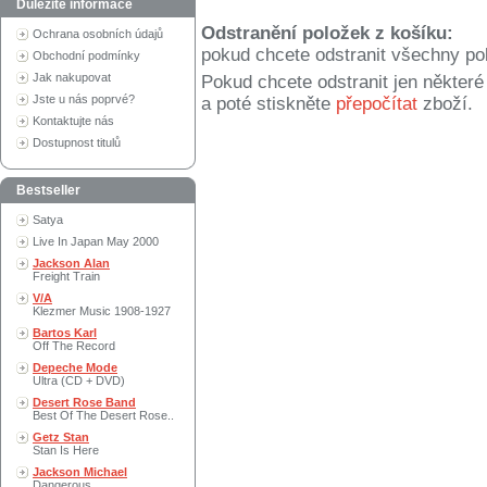
Důležité informace
Odstranění položek z košíku:
Ochrana osobních údajů
pokud chcete odstranit všechny po
Obchodní podmínky
Jak nakupovat
Pokud chcete odstranit jen někter
Jste u nás poprvé?
a poté stiskněte
přepočítat
zboží.
Kontaktujte nás
Dostupnost titulů
Bestseller
Satya
Live In Japan May 2000
Jackson Alan
Freight Train
V/A
Klezmer Music 1908-1927
Bartos Karl
Off The Record
Depeche Mode
Ultra (CD + DVD)
Desert Rose Band
Best Of The Desert Rose..
Getz Stan
Stan Is Here
Jackson Michael
Dangerous