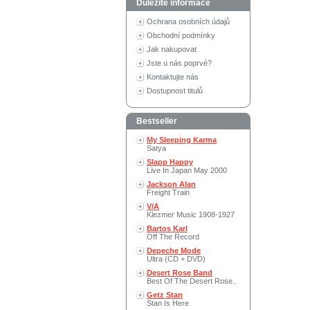
Důležité informace
Ochrana osobních údajů
Obchodní podmínky
Jak nakupovat
Jste u nás poprvé?
Kontaktujte nás
Dostupnost titulů
Bestseller
My Sleeping Karma
Satya
Slapp Happy
Live In Japan May 2000
Jackson Alan
Freight Train
V/A
Klezmer Music 1908-1927
Bartos Karl
Off The Record
Depeche Mode
Ultra (CD + DVD)
Desert Rose Band
Best Of The Desert Rose..
Getz Stan
Stan Is Here