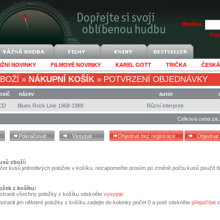
Hledání:
Rozš
IŽNÍ NOVINKY
FILMOVÉ NOVINKY
KAREL GOTT
TRIČKA
ČESKÁ
BOŽÍ
»
NÁKUPNÍ KOŠÍK
»
POTVRZENÍ OBJEDNÁVKY
osič
název
autor
CD
Blues Rock Line 1968-1989
Různí interpreti
Celková cena za 
usů zboží:
čet kusů jednotlivých položek v košíku, nezapomeňte prosím po změně počtu kusů použít tl
ožek z košíku:
stranit všechny položky z košíku stiskněte
vysypat
.
tranit jen některé položky z košíku zadejte do kolonky
počet
0 a poté stiskněte
přepočítat
z