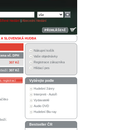
ířené hledání
|
Abecední hledání
 A SLOVENSKÁ HUDBA
Nákupní košík
cena vč. DPH
Vaše objednávky
Registrace zákazníka
307 Kč
Hlídací pes
zboží:
307 Kč
Vybírejte podle
Hudební žánry
Interpreti - Autoři
ačítko
Vydavatelé
Audio DVD
Hudební Blu-ray
boží.
Bestseller ČR