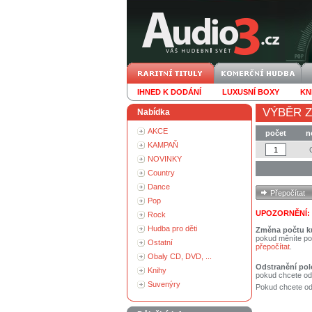
IHNED K DODÁNÍ
LUXUSNÍ BOXY
KN
VÝBĚR Z
Nabídka
AKCE
počet
n
KAMPAŇ
NOVINKY
Country
Dance
Pop
UPOZORNĚNÍ:
Rock
Hudba pro děti
Změna počtu k
pokud měníte po
Ostatní
přepočítat
.
Obaly CD, DVD, ...
Odstranění pol
Knihy
pokud chcete od
Suvenýry
Pokud chcete ods