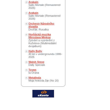
Arakain
Salto Mortale (Remastered
2026)
Arakain
Salto Mortale (Remastered
2026)
Orchestr Národního
divadla
Dvořák: Rusalka
Horňácká muzika
Miroslava Minkse
Zpívání a vyprávění z
Kuželova (Multimediální
dvojalbum)
Hally Belly
40 let v undergroundu 1986-
2026
Walsh Steve
Daily Specials
Toyen
Ia Orana
Metalinda
Moja hviezda žije (No 16)