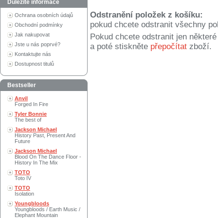
Důležité informace
Odstranění položek z košíku:
Ochrana osobních údajů
pokud chcete odstranit všechny po
Obchodní podmínky
Jak nakupovat
Pokud chcete odstranit jen někter
Jste u nás poprvé?
a poté stiskněte
přepočítat
zboží.
Kontaktujte nás
Dostupnost titulů
Bestseller
Anvil
Forged In Fire
Tyler Bonnie
The best of
Jackson Michael
History Past, Present And
Future
Jackson Michael
Blood On The Dance Floor -
History In The Mix
TOTO
Toto IV
TOTO
Isolation
Youngbloods
Youngbloods / Earth Music /
Elephant Mountain