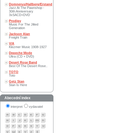
Domnerus/Hallberg/Erstand
Jazz At The Pawnshop -
30th Anniversary
3xSACD+DVD
Prodigy
Music For The Jilted
Generation
Jackson Alan
Freight Train
V/A
Klezmer Music 1908-1927
Depeche Mode
Ultra (CD + DVD)
Desert Rose Band
Best Of The Desert Rose..
TOTO
Toto
Getz Stan
Stan Is Here
Abecední index
interpret
vydavatel