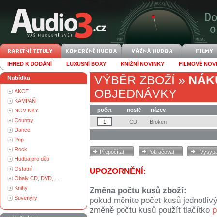
IHNED K DODÁNÍ
LUXUSNÍ BOXY
KNIŽNÍ NOVINKY
FILMOVÉ NOV
VÝBĚR ZBOŽÍ
»
NÁK
Nabídka
OBJEDNÁVKY
AKCE
KAMPAŇ
počet
nosič
název
NOVINKY
Country
CD
Broken
Dance
Pop
Rock
Hudba pro děti
Ostatní
UPOZORNĚNÍ:
Obaly CD, DVD, ...
Knihy
Změna počtu kusů zboží:
Suvenýry
pokud měníte počet kusů jednotliv
změně počtu kusů použít tlačítko
p