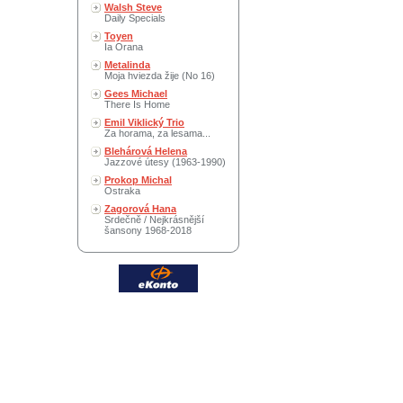
Walsh Steve
Daily Specials
Toyen
Ia Orana
Metalinda
Moja hviezda žije (No 16)
Gees Michael
There Is Home
Emil Viklický Trio
Za horama, za lesama...
Blehárová Helena
Jazzové útesy (1963-1990)
Prokop Michal
Ostraka
Zagorová Hana
Srdečně / Nejkrásnější
šansony 1968-2018