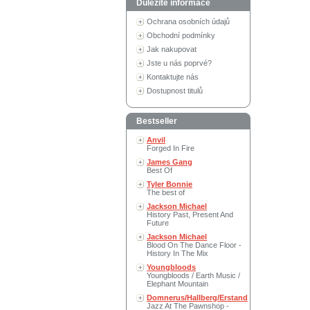
Důležité informace
Ochrana osobních údajů
Obchodní podmínky
Jak nakupovat
Jste u nás poprvé?
Kontaktujte nás
Dostupnost titulů
Bestseller
Anvil
Forged In Fire
James Gang
Best Of
Tyler Bonnie
The best of
Jackson Michael
History Past, Present And
Future
Jackson Michael
Blood On The Dance Floor -
History In The Mix
Youngbloods
Youngbloods / Earth Music /
Elephant Mountain
Domnerus/Hallberg/Erstand
Jazz At The Pawnshop -