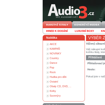
IHNED K DODÁNÍ
LUXUSNÍ BOXY
KN
VÝBĚR Z
Nabídka
Vážený zákazn
AKCE
KAMPAŇ
Váš nákupní koš
košíku tituly, kt
NOVINKY
Přihlášení
Country
Dance
Přihlašovací 
Pop
Heslo:
Rock
Pokud jste v na
Hudba pro děti
Ostatní
Obaly CD, DVD, ...
Knihy
Suvenýry