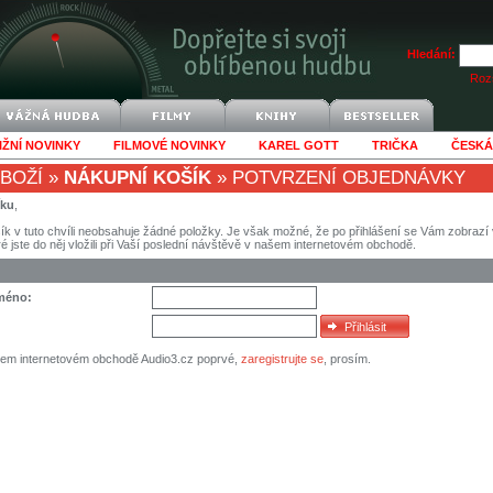
Hledání:
Rozš
IŽNÍ NOVINKY
FILMOVÉ NOVINKY
KAREL GOTT
TRIČKA
ČESKÁ
BOŽÍ
»
NÁKUPNÍ KOŠÍK
»
POTVRZENÍ OBJEDNÁVKY
íku
,
ík v tuto chvíli neobsahuje žádné položky. Je však možné, že po přihlášení se Vám zobraz
eré jste do něj vložili při Vaší poslední návštěvě v našem internetovém obchodě.
jméno:
šem internetovém obchodě Audio3.cz poprvé,
zaregistrujte se
, prosím.