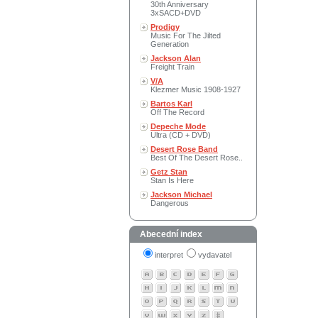
30th Anniversary
3xSACD+DVD
Prodigy
Music For The Jilted
Generation
Jackson Alan
Freight Train
V/A
Klezmer Music 1908-1927
Bartos Karl
Off The Record
Depeche Mode
Ultra (CD + DVD)
Desert Rose Band
Best Of The Desert Rose..
Getz Stan
Stan Is Here
Jackson Michael
Dangerous
Abecední index
interpret
vydavatel