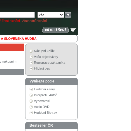
ířené hledání
|
Abecední hledání
 A SLOVENSKÁ HUDBA
Nákupní košík
Vaše objednávky
í v nákupním
Registrace zákazníka
Hlídací pes
Vybírejte podle
Hudební žánry
Interpreti - Autoři
Vydavatelé
Audio DVD
Hudební Blu-ray
Bestseller ČR