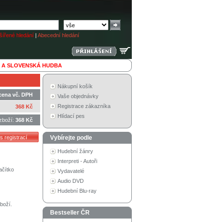
ířené hledání
|
Abecední hledání
 A SLOVENSKÁ HUDBA
Nákupní košík
cena vč. DPH
Vaše objednávky
Registrace zákazníka
368 Kč
Hlídací pes
zboží:
368 Kč
Vybírejte podle
Hudební žánry
Interpreti - Autoři
ačítko
Vydavatelé
Audio DVD
Hudební Blu-ray
boží.
Bestseller ČR