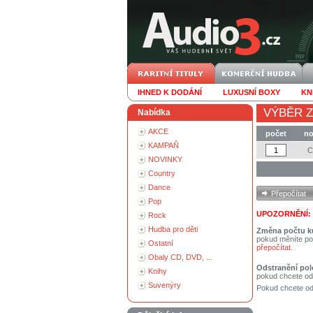
IHNED K DODÁNÍ
LUXUSNÍ BOXY
KN
VÝBĚR Z
Nabídka
AKCE
počet
no
KAMPAŇ
NOVINKY
Country
Dance
Pop
UPOZORNĚNÍ:
Rock
Hudba pro děti
Změna počtu k
pokud měníte po
Ostatní
přepočítat
.
Obaly CD, DVD, ...
Odstranění pol
Knihy
pokud chcete od
Suvenýry
Pokud chcete ods