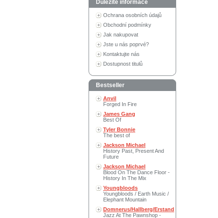
Důležité informace
Ochrana osobních údajů
Obchodní podmínky
Jak nakupovat
Jste u nás poprvé?
Kontaktujte nás
Dostupnost titulů
Bestseller
Anvil
Forged In Fire
James Gang
Best Of
Tyler Bonnie
The best of
Jackson Michael
History Past, Present And
Future
Jackson Michael
Blood On The Dance Floor -
History In The Mix
Youngbloods
Youngbloods / Earth Music /
Elephant Mountain
Domnerus/Hallberg/Erstand
Jazz At The Pawnshop -