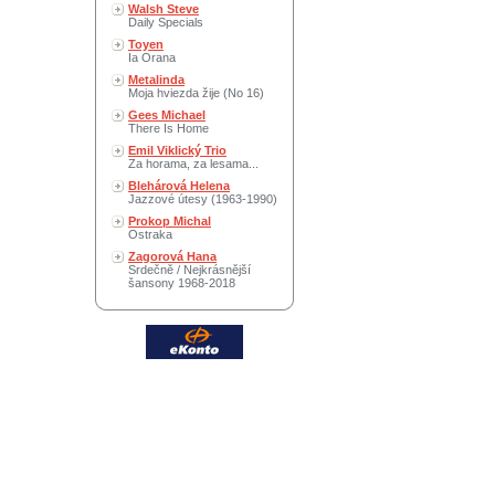
Walsh Steve
Daily Specials
Toyen
Ia Orana
Metalinda
Moja hviezda žije (No 16)
Gees Michael
There Is Home
Emil Viklický Trio
Za horama, za lesama...
Blehárová Helena
Jazzové útesy (1963-1990)
Prokop Michal
Ostraka
Zagorová Hana
Srdečně / Nejkrásnější
šansony 1968-2018