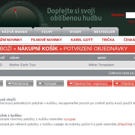
Hledání:
Rozš
IŽNÍ NOVINKY
FILMOVÉ NOVINKY
KAREL GOTT
TRIČKA
ČESKÁ
BOŽÍ
»
NÁKUPNÍ KOŠÍK
»
POTVRZENÍ OBJEDNÁVKY
sič
název
autor
CD
Mother Earth Tour
Within Temptation
Celková cena za 
usů zboží:
čet kusů jednotlivých položek v košíku, nezapomeňte prosím po změně počtu kusů použít tl
ožek z košíku:
stranit všechny položky z košíku stiskněte
vysypat
.
tranit jen některé položky z košíku zadejte do kolonky
počet
0 a poté stiskněte
přepočítat
z