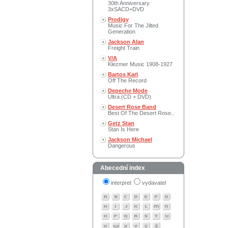
30th Anniversary
3xSACD+DVD
Prodigy
Music For The Jilted
Generation
Jackson Alan
Freight Train
V/A
Klezmer Music 1908-1927
Bartos Karl
Off The Record
Depeche Mode
Ultra (CD + DVD)
Desert Rose Band
Best Of The Desert Rose..
Getz Stan
Stan Is Here
Jackson Michael
Dangerous
Abecední index
interpret
vydavatel