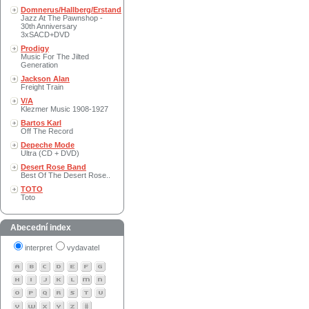
Domnerus/Hallberg/Erstand
Jazz At The Pawnshop -
30th Anniversary
3xSACD+DVD
Prodigy
Music For The Jilted
Generation
Jackson Alan
Freight Train
V/A
Klezmer Music 1908-1927
Bartos Karl
Off The Record
Depeche Mode
Ultra (CD + DVD)
Desert Rose Band
Best Of The Desert Rose..
TOTO
Toto
Abecední index
interpret
vydavatel