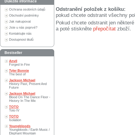
Důležité informace
Odstranění položek z košíku:
Ochrana osobních údajů
pokud chcete odstranit všechny po
Obchodní podmínky
Jak nakupovat
Pokud chcete odstranit jen někter
Jste u nás poprvé?
a poté stiskněte
přepočítat
zboží.
Kontaktujte nás
Dostupnost titulů
Bestseller
Anvil
Forged In Fire
Tyler Bonnie
The best of
Jackson Michael
History Past, Present And
Future
Jackson Michael
Blood On The Dance Floor -
History In The Mix
TOTO
Toto IV
TOTO
Isolation
Youngbloods
Youngbloods / Earth Music /
Elephant Mountain