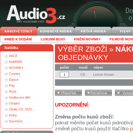
IHNED K DODÁNÍ
LUXUSNÍ BOXY
KNIŽNÍ NOVINKY
FILMOVÉ NOV
VÝBĚR ZBOŽÍ
»
NÁK
Nabídka
OBJEDNÁVKY
AKCE
KAMPAŇ
počet
nosič
název
NOVINKY
Country
CD
Lesser Known
Dance
Pop
Rock
Hudba pro děti
Ostatní
UPOZORNĚNÍ:
Obaly CD, DVD, ...
Knihy
Změna počtu kusů zboží:
Suvenýry
pokud měníte počet kusů jednotliv
změně počtu kusů použít tlačítko
p