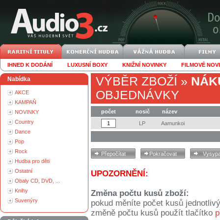
IHNED K DODÁNÍ
LUXUSNÍ BOXY
KNIŽNÍ NOVINKY
FILMOVÉ NOV
VÝBĚR ZBOŽÍ
»
NÁK
Nabídka
OBJEDNÁVKY
AKCE
KAMPAŇ
počet
nosič
název
NOVINKY
Country
LP
Aamunkoi
Dance
Pop
Rock
Hudba pro děti
Ostatní
UPOZORNĚNÍ:
Obaly CD, DVD, ...
Knihy
Změna počtu kusů zboží:
Suvenýry
pokud měníte počet kusů jednotliv
změně počtu kusů použít tlačítko
p