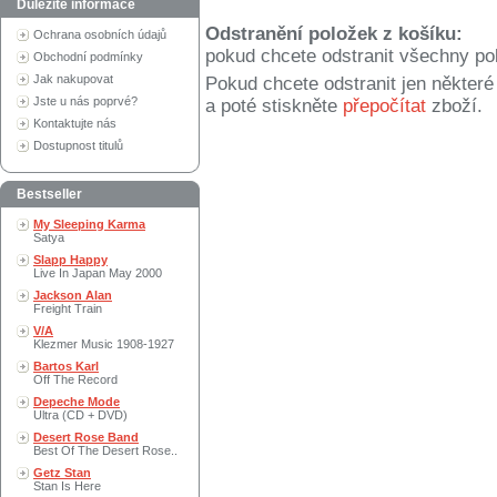
Důležité informace
Odstranění položek z košíku:
Ochrana osobních údajů
pokud chcete odstranit všechny po
Obchodní podmínky
Jak nakupovat
Pokud chcete odstranit jen někter
Jste u nás poprvé?
a poté stiskněte
přepočítat
zboží.
Kontaktujte nás
Dostupnost titulů
Bestseller
My Sleeping Karma
Satya
Slapp Happy
Live In Japan May 2000
Jackson Alan
Freight Train
V/A
Klezmer Music 1908-1927
Bartos Karl
Off The Record
Depeche Mode
Ultra (CD + DVD)
Desert Rose Band
Best Of The Desert Rose..
Getz Stan
Stan Is Here