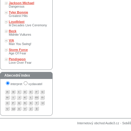
Jackson Michael
Dangerous
Tyler Bonnie
Greatest Hits
Loudblast
Iii Decades Live Ceremony
Beck
Midnite Vultures
V/A
Man You Swing!
Storm Force
Age Of Fear
Pendragon
Love Over Fear
Abecední index
interpret
vydavatel
Internetový obchod Audio3.cz - Soběši