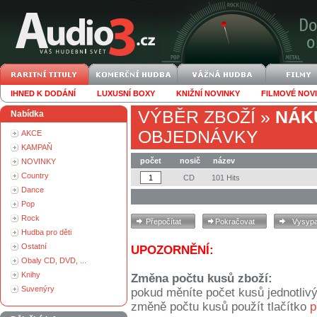
IHNED K DODÁNÍ
LUXUSNÍ BOXY
KNIŽNÍ NOVINKY
FILMOVÉ NOV
VÝBĚR ZBOŽÍ
»
NÁK
Nabídka
OBJEDNÁVKY
AKCE
KAMPAŇ
počet
nosič
název
NOVINKY
Country
CD
101 Hits
Dance
Pop
Rock
Hudba pro děti
Ostatní
UPOZORNĚNÍ:
Obaly CD, DVD, ...
Knihy
Změna počtu kusů zboží:
Suvenýry
pokud měníte počet kusů jednotliv
změně počtu kusů použít tlačítko
p