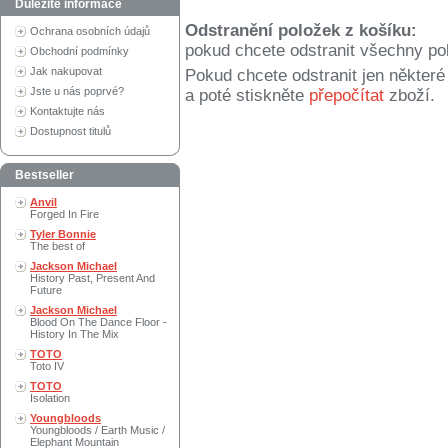
Důležité informace
Odstranění položek z košíku:
Ochrana osobních údajů
pokud chcete odstranit všechny po
Obchodní podmínky
Jak nakupovat
Pokud chcete odstranit jen někter
Jste u nás poprvé?
a poté stiskněte
přepočítat
zboží.
Kontaktujte nás
Dostupnost titulů
Bestseller
Anvil
Forged In Fire
Tyler Bonnie
The best of
Jackson Michael
History Past, Present And
Future
Jackson Michael
Blood On The Dance Floor -
History In The Mix
TOTO
Toto IV
TOTO
Isolation
Youngbloods
Youngbloods / Earth Music /
Elephant Mountain