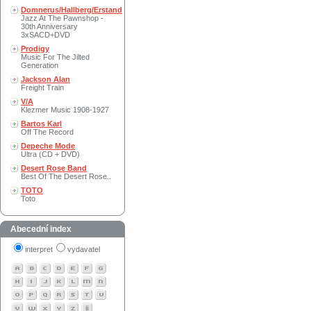
Domnerus/Hallberg/Erstand
Jazz At The Pawnshop -
30th Anniversary
3xSACD+DVD
Prodigy
Music For The Jilted
Generation
Jackson Alan
Freight Train
V/A
Klezmer Music 1908-1927
Bartos Karl
Off The Record
Depeche Mode
Ultra (CD + DVD)
Desert Rose Band
Best Of The Desert Rose..
TOTO
Toto
Abecední index
interpret
vydavatel