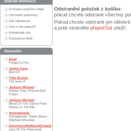
Důležité informace
Odstranění položek z košíku:
Ochrana osobních údajů
pokud chcete odstranit všechny po
Obchodní podmínky
Jak nakupovat
Pokud chcete odstranit jen někter
Jste u nás poprvé?
a poté stiskněte
přepočítat
zboží.
Kontaktujte nás
Dostupnost titulů
Bestseller
Anvil
Forged In Fire
James Gang
Best Of
Tyler Bonnie
The best of
Jackson Michael
History Past, Present And
Future
Jackson Michael
Blood On The Dance Floor -
History In The Mix
Youngbloods
Youngbloods / Earth Music /
Elephant Mountain
Domnerus/Hallberg/Erstand
Jazz At The Pawnshop -