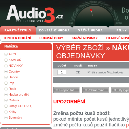
IHNED K DODÁNÍ
LUXUSNÍ BOXY
KNIŽNÍ NOVINKY
FILMOVÉ NOV
VÝBĚR ZBOŽÍ
»
NÁK
Nabídka
OBJEDNÁVKY
AKCE
KAMPAŇ
počet
nosič
název
NOVINKY
Country
CD
Příští stanice Muzikálová
Dance
Pop
Rock
Hudba pro děti
Ostatní
UPOZORNĚNÍ:
Obaly CD, DVD, ...
Knihy
Změna počtu kusů zboží:
Suvenýry
pokud měníte počet kusů jednotliv
změně počtu kusů použít tlačítko
p