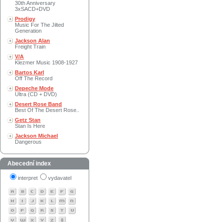
30th Anniversary
3xSACD+DVD
Prodigy
Music For The Jilted
Generation
Jackson Alan
Freight Train
V/A
Klezmer Music 1908-1927
Bartos Karl
Off The Record
Depeche Mode
Ultra (CD + DVD)
Desert Rose Band
Best Of The Desert Rose..
Getz Stan
Stan Is Here
Jackson Michael
Dangerous
Abecední index
interpret
vydavatel