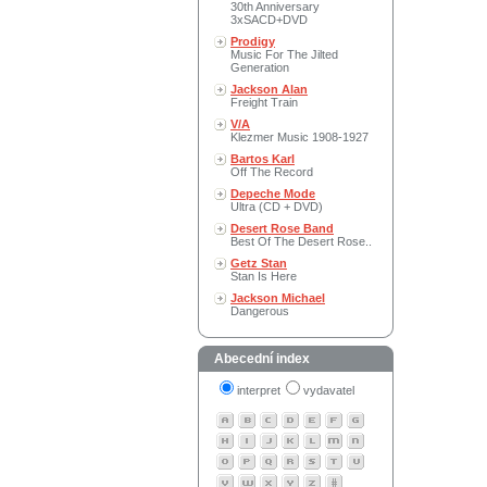
30th Anniversary
3xSACD+DVD
Prodigy
Music For The Jilted
Generation
Jackson Alan
Freight Train
V/A
Klezmer Music 1908-1927
Bartos Karl
Off The Record
Depeche Mode
Ultra (CD + DVD)
Desert Rose Band
Best Of The Desert Rose..
Getz Stan
Stan Is Here
Jackson Michael
Dangerous
Abecední index
interpret
vydavatel