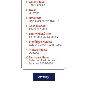
Walsh Steve
Daily Specials
Toyen
Ia Orana
Metalinda
Moja hviezda žije (No 16)
Gees Michael
There Is Home
Emil Viklický Trio
Za horama, za lesama...
Blehárová Helena
Jazzové útesy (1963-1990)
Prokop Michal
Ostraka
Zagorová Hana
Srdečně / Nejkrásnější
šansony 1968-2018