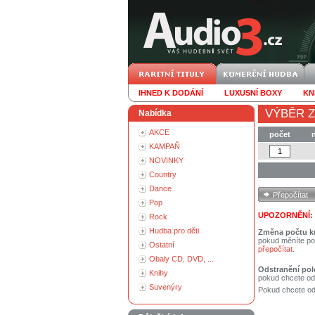
IHNED K DODÁNÍ
LUXUSNÍ BOXY
KN
VÝBĚR Z
Nabídka
AKCE
počet
KAMPAŇ
NOVINKY
Country
Dance
Pop
UPOZORNĚNÍ:
Rock
Hudba pro děti
Změna počtu k
pokud měníte po
Ostatní
přepočítat
.
Obaly CD, DVD, ...
Odstranění pol
Knihy
pokud chcete od
Suvenýry
Pokud chcete ods