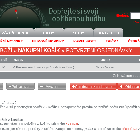
Hledání:
Rozš
IŽNÍ NOVINKY
FILMOVÉ NOVINKY
KAREL GOTT
TRIČKA
ČESKÁ
BOŽÍ
»
NÁKUPNÍ KOŠÍK
»
POTVRZENÍ OBJEDNÁVKY
nosič
název
autor
LP
A Paranormal Evening - At (Picture Disc)
Alice Cooper
Celková cena za 
usů zboží:
čet kusů jednotlivých položek v košíku, nezapomeňte prosím po změně počtu kusů použít tl
ožek z košíku:
stranit všechny položky z košíku stiskněte
vysypat
.
tranit jen některé položky z košíku zadejte do kolonky
počet
0 a poté stiskněte
přepočítat
z