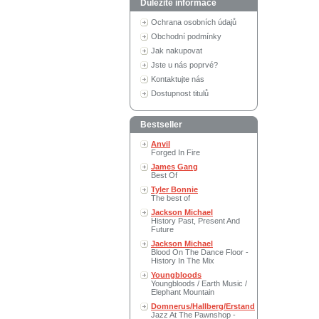
Důležité informace
Ochrana osobních údajů
Obchodní podmínky
Jak nakupovat
Jste u nás poprvé?
Kontaktujte nás
Dostupnost titulů
Bestseller
Anvil
Forged In Fire
James Gang
Best Of
Tyler Bonnie
The best of
Jackson Michael
History Past, Present And
Future
Jackson Michael
Blood On The Dance Floor -
History In The Mix
Youngbloods
Youngbloods / Earth Music /
Elephant Mountain
Domnerus/Hallberg/Erstand
Jazz At The Pawnshop -