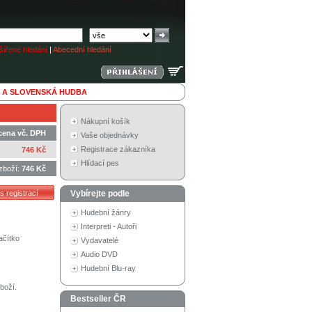
ířené hledání
|
Abecední hledání
 A SLOVENSKÁ HUDBA
Nákupní košík
cena vč. DPH
Vaše objednávky
Registrace zákazníka
746 Kč
Hlídací pes
zboží:
746 Kč
Vybírejte podle
Hudební žánry
Interpreti - Autoři
ačítko
Vydavatelé
Audio DVD
Hudební Blu-ray
boží.
Bestseller ČR