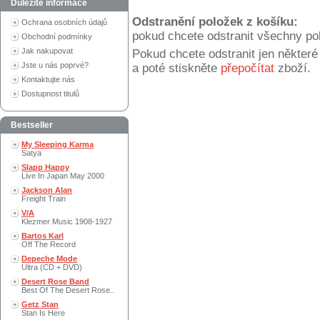
Důležité informace
Odstranění položek z košíku:
Ochrana osobních údajů
pokud chcete odstranit všechny po
Obchodní podmínky
Jak nakupovat
Pokud chcete odstranit jen někter
Jste u nás poprvé?
a poté stiskněte
přepočítat
zboží.
Kontaktujte nás
Dostupnost titulů
Bestseller
My Sleeping Karma
Satya
Slapp Happy
Live In Japan May 2000
Jackson Alan
Freight Train
V/A
Klezmer Music 1908-1927
Bartos Karl
Off The Record
Depeche Mode
Ultra (CD + DVD)
Desert Rose Band
Best Of The Desert Rose..
Getz Stan
Stan Is Here