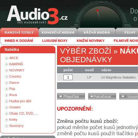
IHNED K DODÁNÍ
LUXUSNÍ BOXY
KNIŽNÍ NOVINKY
FILMOVÉ NOV
VÝBĚR ZBOŽÍ
»
NÁK
Nabídka
OBJEDNÁVKY
AKCE
KAMPAŇ
počet
nosič
název
NOVINKY
Country
LP
14 Magnificos Bailables
Dance
Pop
Rock
Hudba pro děti
Ostatní
UPOZORNĚNÍ:
Obaly CD, DVD, ...
Knihy
Změna počtu kusů zboží:
Suvenýry
pokud měníte počet kusů jednotliv
změně počtu kusů použít tlačítko
p