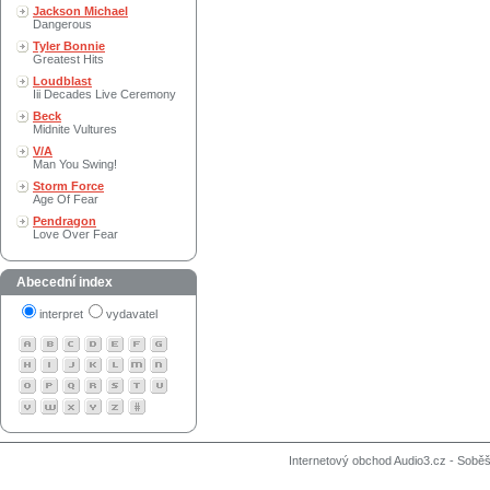
Jackson Michael
Dangerous
Tyler Bonnie
Greatest Hits
Loudblast
Iii Decades Live Ceremony
Beck
Midnite Vultures
V/A
Man You Swing!
Storm Force
Age Of Fear
Pendragon
Love Over Fear
Abecední index
interpret
vydavatel
Internetový obchod Audio3.cz - Soběši