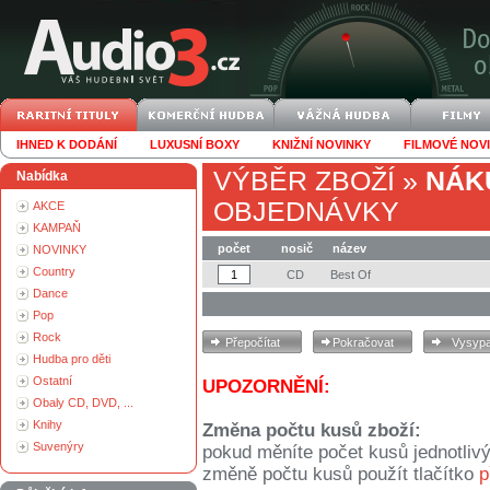
IHNED K DODÁNÍ
LUXUSNÍ BOXY
KNIŽNÍ NOVINKY
FILMOVÉ NOV
VÝBĚR ZBOŽÍ
»
NÁK
Nabídka
OBJEDNÁVKY
AKCE
KAMPAŇ
počet
nosič
název
NOVINKY
Country
CD
Best Of
Dance
Pop
Rock
Hudba pro děti
Ostatní
UPOZORNĚNÍ:
Obaly CD, DVD, ...
Knihy
Změna počtu kusů zboží:
Suvenýry
pokud měníte počet kusů jednotliv
změně počtu kusů použít tlačítko
p