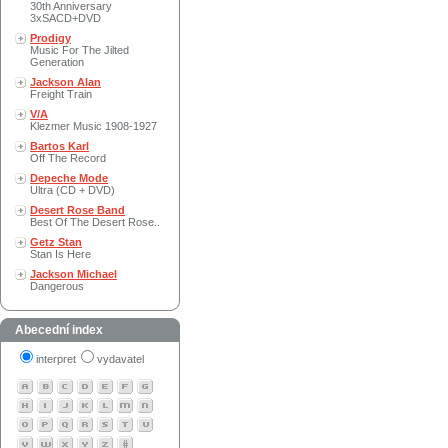
30th Anniversary
3xSACD+DVD
Prodigy
Music For The Jilted
Generation
Jackson Alan
Freight Train
V/A
Klezmer Music 1908-1927
Bartos Karl
Off The Record
Depeche Mode
Ultra (CD + DVD)
Desert Rose Band
Best Of The Desert Rose..
Getz Stan
Stan Is Here
Jackson Michael
Dangerous
Abecední index
interpret
vydavatel