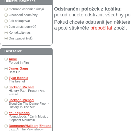
Důležité informace
Odstranění položek z košíku:
Ochrana osobních údajů
pokud chcete odstranit všechny po
Obchodní podmínky
Jak nakupovat
Pokud chcete odstranit jen někter
Jste u nás poprvé?
a poté stiskněte
přepočítat
zboží.
Kontaktujte nás
Dostupnost titulů
Bestseller
Anvil
Forged In Fire
James Gang
Best Of
Tyler Bonnie
The best of
Jackson Michael
History Past, Present And
Future
Jackson Michael
Blood On The Dance Floor -
History In The Mix
Youngbloods
Youngbloods / Earth Music /
Elephant Mountain
Domnerus/Hallberg/Erstand
Jazz At The Pawnshop -