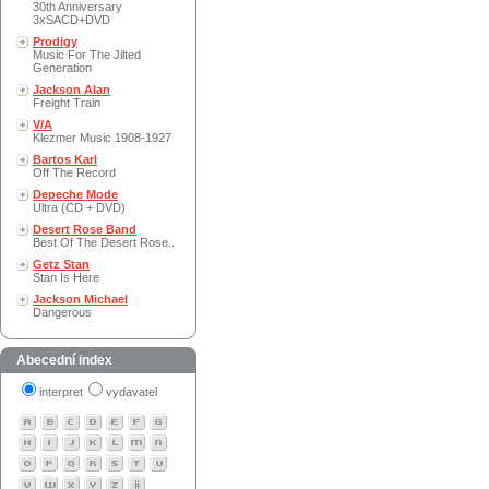
30th Anniversary
3xSACD+DVD
Prodigy
Music For The Jilted
Generation
Jackson Alan
Freight Train
V/A
Klezmer Music 1908-1927
Bartos Karl
Off The Record
Depeche Mode
Ultra (CD + DVD)
Desert Rose Band
Best Of The Desert Rose..
Getz Stan
Stan Is Here
Jackson Michael
Dangerous
Abecední index
interpret
vydavatel