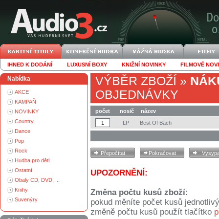
IHNED K DODÁNÍ
LUXUSNÍ BOXY
KNIŽNÍ NOVINKY
FILMOVÉ NOV
VÝBĚR ZBOŽÍ
»
NÁK
Nabídka
OBJEDNÁVKY
AKCE
KAMPAŇ
počet
nosič
název
NOVINKY
Country
LP
Best Of Bach
Dance
Pop
Rock
Hudba pro děti
Ostatní
UPOZORNĚNÍ:
Obaly CD, DVD, ...
Knihy
Změna počtu kusů zboží:
Suvenýry
pokud měníte počet kusů jednotliv
změně počtu kusů použít tlačítko
p