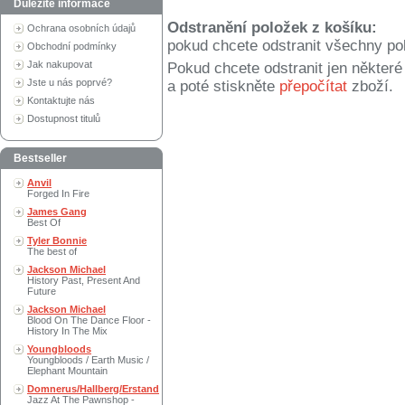
Důležité informace
Odstranění položek z košíku:
Ochrana osobních údajů
pokud chcete odstranit všechny po
Obchodní podmínky
Jak nakupovat
Pokud chcete odstranit jen někter
Jste u nás poprvé?
a poté stiskněte
přepočítat
zboží.
Kontaktujte nás
Dostupnost titulů
Bestseller
Anvil
Forged In Fire
James Gang
Best Of
Tyler Bonnie
The best of
Jackson Michael
History Past, Present And
Future
Jackson Michael
Blood On The Dance Floor -
History In The Mix
Youngbloods
Youngbloods / Earth Music /
Elephant Mountain
Domnerus/Hallberg/Erstand
Jazz At The Pawnshop -