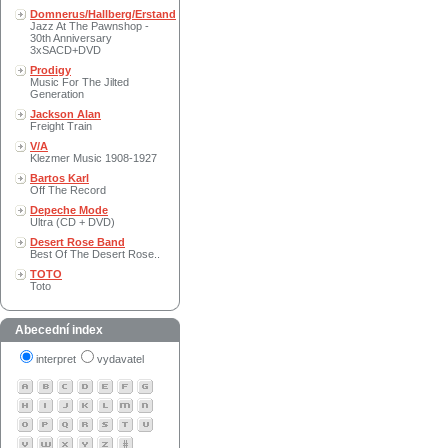
Domnerus/Hallberg/Erstand
Jazz At The Pawnshop -
30th Anniversary
3xSACD+DVD
Prodigy
Music For The Jilted
Generation
Jackson Alan
Freight Train
V/A
Klezmer Music 1908-1927
Bartos Karl
Off The Record
Depeche Mode
Ultra (CD + DVD)
Desert Rose Band
Best Of The Desert Rose..
TOTO
Toto
Abecední index
interpret
vydavatel