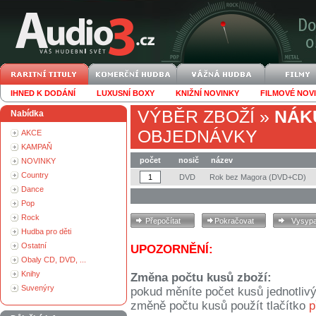
IHNED K DODÁNÍ
LUXUSNÍ BOXY
KNIŽNÍ NOVINKY
FILMOVÉ NOV
VÝBĚR ZBOŽÍ
»
NÁK
Nabídka
OBJEDNÁVKY
AKCE
KAMPAŇ
počet
nosič
název
NOVINKY
Country
DVD
Rok bez Magora (DVD+CD)
Dance
Pop
Rock
Hudba pro děti
Ostatní
UPOZORNĚNÍ:
Obaly CD, DVD, ...
Knihy
Změna počtu kusů zboží:
Suvenýry
pokud měníte počet kusů jednotliv
změně počtu kusů použít tlačítko
p