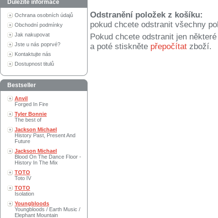
Důležité informace
Odstranění položek z košíku:
Ochrana osobních údajů
pokud chcete odstranit všechny po
Obchodní podmínky
Jak nakupovat
Pokud chcete odstranit jen někter
Jste u nás poprvé?
a poté stiskněte
přepočítat
zboží.
Kontaktujte nás
Dostupnost titulů
Bestseller
Anvil
Forged In Fire
Tyler Bonnie
The best of
Jackson Michael
History Past, Present And
Future
Jackson Michael
Blood On The Dance Floor -
History In The Mix
TOTO
Toto IV
TOTO
Isolation
Youngbloods
Youngbloods / Earth Music /
Elephant Mountain