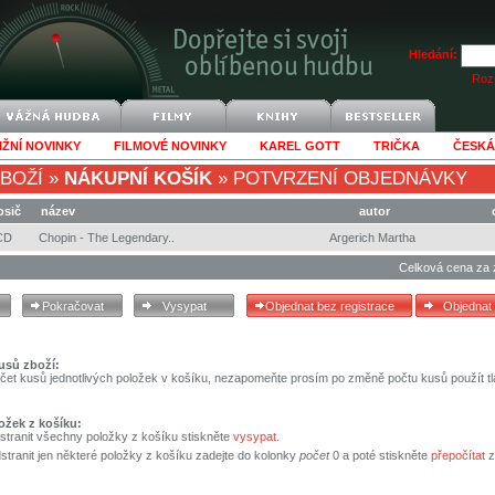
Hledání:
Rozš
IŽNÍ NOVINKY
FILMOVÉ NOVINKY
KAREL GOTT
TRIČKA
ČESKÁ
BOŽÍ
»
NÁKUPNÍ KOŠÍK
»
POTVRZENÍ OBJEDNÁVKY
osič
název
autor
CD
Chopin - The Legendary..
Argerich Martha
Celková cena za 
usů zboží:
čet kusů jednotlivých položek v košíku, nezapomeňte prosím po změně počtu kusů použít tl
ožek z košíku:
stranit všechny položky z košíku stiskněte
vysypat
.
tranit jen některé položky z košíku zadejte do kolonky
počet
0 a poté stiskněte
přepočítat
z