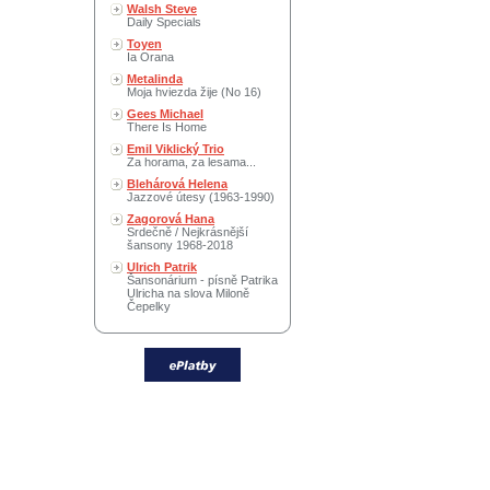
Walsh Steve
Daily Specials
Toyen
Ia Orana
Metalinda
Moja hviezda žije (No 16)
Gees Michael
There Is Home
Emil Viklický Trio
Za horama, za lesama...
Blehárová Helena
Jazzové útesy (1963-1990)
Zagorová Hana
Srdečně / Nejkrásnější
šansony 1968-2018
Ulrich Patrik
Šansonárium - písně Patrika
Ulricha na slova Miloně
Čepelky