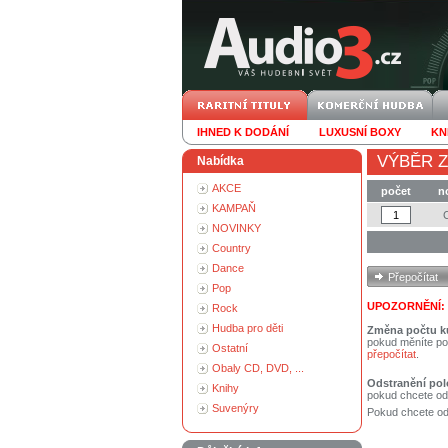
IHNED K DODÁNÍ
LUXUSNÍ BOXY
KN
VÝBĚR Z
Nabídka
AKCE
počet
n
KAMPAŇ
NOVINKY
Country
Dance
Pop
UPOZORNĚNÍ:
Rock
Hudba pro děti
Změna počtu k
pokud měníte po
Ostatní
přepočítat
.
Obaly CD, DVD, ...
Odstranění pol
Knihy
pokud chcete od
Suvenýry
Pokud chcete ods