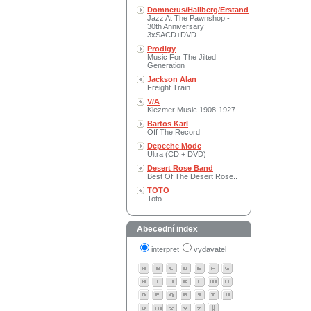
Domnerus/Hallberg/Erstand
Jazz At The Pawnshop -
30th Anniversary
3xSACD+DVD
Prodigy
Music For The Jilted
Generation
Jackson Alan
Freight Train
V/A
Klezmer Music 1908-1927
Bartos Karl
Off The Record
Depeche Mode
Ultra (CD + DVD)
Desert Rose Band
Best Of The Desert Rose..
TOTO
Toto
Abecední index
interpret
vydavatel