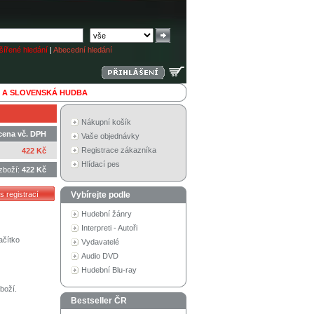
ířené hledání
|
Abecední hledání
 A SLOVENSKÁ HUDBA
Nákupní košík
cena vč. DPH
Vaše objednávky
Registrace zákazníka
422 Kč
Hlídací pes
zboží:
422 Kč
Vybírejte podle
Hudební žánry
Interpreti - Autoři
ačítko
Vydavatelé
Audio DVD
Hudební Blu-ray
boží.
Bestseller ČR