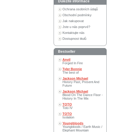
Důležité informace
Ochrana osobních údajů
Obchodní podmínky
Jak nakupovat
Jste u nás poprvé?
Kontaktujte nás
Dostupnost titulů
Bestseller
Anvil
Forged In Fire
Tyler Bonnie
The best of
Jackson Michael
History Past, Present And
Future
Jackson Michael
Blood On The Dance Floor -
History In The Mix
TOTO
Toto IV
TOTO
Isolation
Youngbloods
Youngbloods / Earth Music /
Elephant Mountain