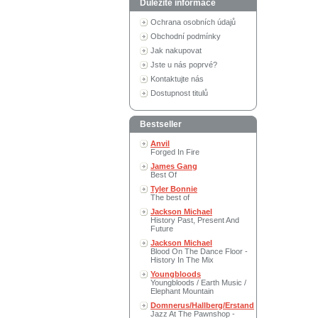
Důležité informace
Ochrana osobních údajů
Obchodní podmínky
Jak nakupovat
Jste u nás poprvé?
Kontaktujte nás
Dostupnost titulů
Bestseller
Anvil
Forged In Fire
James Gang
Best Of
Tyler Bonnie
The best of
Jackson Michael
History Past, Present And
Future
Jackson Michael
Blood On The Dance Floor -
History In The Mix
Youngbloods
Youngbloods / Earth Music /
Elephant Mountain
Domnerus/Hallberg/Erstand
Jazz At The Pawnshop -