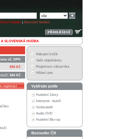
ířené hledání
|
Abecední hledání
 A SLOVENSKÁ HUDBA
Nákupní košík
cena vč. DPH
Vaše objednávky
Registrace zákazníka
584 Kč
Hlídací pes
zboží:
584 Kč
Vybírejte podle
Hudební žánry
Interpreti - Autoři
ačítko
Vydavatelé
Audio DVD
Hudební Blu-ray
boží.
Bestseller ČR