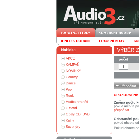
IHNED K DODÁNÍ
LUXUSNÍ BOXY
KN
VÝBĚR Z
Nabídka
AKCE
počet
KAMPAŇ
NOVINKY
Country
Dance
Pop
UPOZORNĚNÍ:
Rock
Hudba pro děti
Změna počtu k
pokud měníte po
Ostatní
přepočítat
.
Obaly CD, DVD, ...
Odstranění pol
Knihy
pokud chcete od
Suvenýry
Pokud chcete ods