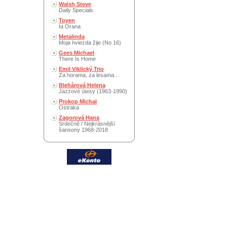
Walsh Steve
Daily Specials
Toyen
Ia Orana
Metalinda
Moja hviezda žije (No 16)
Gees Michael
There Is Home
Emil Viklický Trio
Za horama, za lesama...
Blehárová Helena
Jazzové útesy (1963-1990)
Prokop Michal
Ostraka
Zagorová Hana
Srdečně / Nejkrásnější
šansony 1968-2018