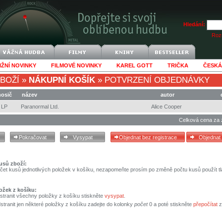
Hledání:
Rozš
IŽNÍ NOVINKY
FILMOVÉ NOVINKY
KAREL GOTT
TRIČKA
ČESKÁ
BOŽÍ
»
NÁKUPNÍ KOŠÍK
»
POTVRZENÍ OBJEDNÁVKY
nosič
název
autor
LP
Paranormal Ltd.
Alice Cooper
Celková cena za 
usů zboží:
čet kusů jednotlivých položek v košíku, nezapomeňte prosím po změně počtu kusů použít tl
ožek z košíku:
stranit všechny položky z košíku stiskněte
vysypat
.
tranit jen některé položky z košíku zadejte do kolonky
počet
0 a poté stiskněte
přepočítat
z