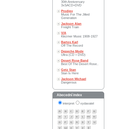
30th Anniversary
3xSACD+DVD
Prodigy
Music For The Jilted
Generation
Jackson Alan
Freight Train
V/A
Klezmer Music 1908-1927
Bartos Karl
Off The Record
Depeche Mode
Ultra (CD + DVD)
Desert Rose Band
Best Of The Desert Rose..
Getz Stan
Stan Is Here
Jackson Michael
Dangerous
Abecední index
interpret
vydavatel