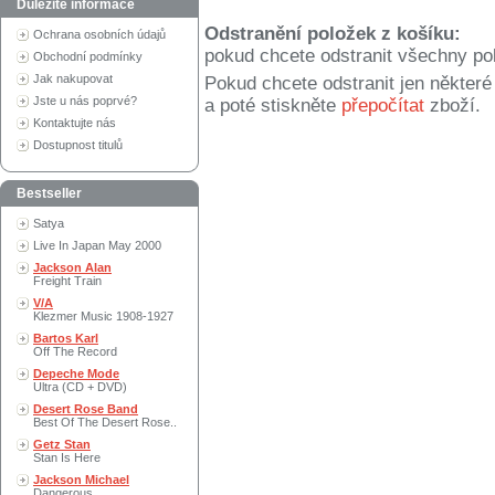
Důležité informace
Odstranění položek z košíku:
Ochrana osobních údajů
pokud chcete odstranit všechny po
Obchodní podmínky
Jak nakupovat
Pokud chcete odstranit jen někter
Jste u nás poprvé?
a poté stiskněte
přepočítat
zboží.
Kontaktujte nás
Dostupnost titulů
Bestseller
Satya
Live In Japan May 2000
Jackson Alan
Freight Train
V/A
Klezmer Music 1908-1927
Bartos Karl
Off The Record
Depeche Mode
Ultra (CD + DVD)
Desert Rose Band
Best Of The Desert Rose..
Getz Stan
Stan Is Here
Jackson Michael
Dangerous