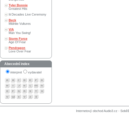
Tyler Bonnie
Greatest Hits
Iii Decades Live Ceremony
Beck
Midnite Vultures
V/A
Man You Swing!
Storm Force
Age Of Fear
Pendragon
Love Over Fear
Abecední index
interpret
vydavatel
Internetový obchod Audio3.cz - Soběši