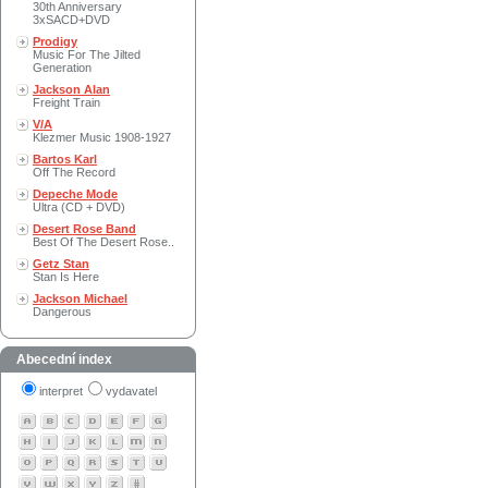
30th Anniversary
3xSACD+DVD
Prodigy
Music For The Jilted
Generation
Jackson Alan
Freight Train
V/A
Klezmer Music 1908-1927
Bartos Karl
Off The Record
Depeche Mode
Ultra (CD + DVD)
Desert Rose Band
Best Of The Desert Rose..
Getz Stan
Stan Is Here
Jackson Michael
Dangerous
Abecední index
interpret
vydavatel