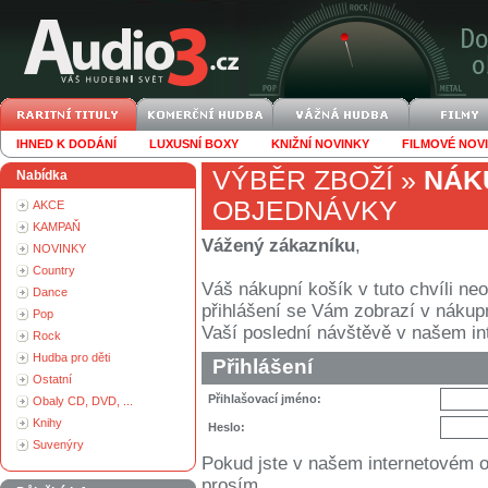
IHNED K DODÁNÍ
LUXUSNÍ BOXY
KNIŽNÍ NOVINKY
FILMOVÉ NOV
VÝBĚR ZBOŽÍ
»
NÁK
Nabídka
OBJEDNÁVKY
AKCE
KAMPAŇ
Vážený zákazníku
,
NOVINKY
Country
Váš nákupní košík v tuto chvíli n
Dance
přihlášení se Vám zobrazí v nákupním
Pop
Vaší poslední návštěvě v našem i
Rock
Hudba pro děti
Přihlášení
Ostatní
Přihlašovací jméno:
Obaly CD, DVD, ...
Knihy
Heslo:
Suvenýry
Pokud jste v našem internetovém 
prosím.