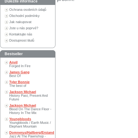
Důležité informace
Ochrana osobních údajů
Obchodní podmínky
Jak nakupovat
Jste u nás poprvé?
Kontaktujte nás
Dostupnost titulů
Bestseller
Anvil
Forged In Fire
James Gang
Best Of
Tyler Bonnie
The best of
Jackson Michael
History Past, Present And
Future
Jackson Michael
Blood On The Dance Floor -
History In The Mix
Youngbloods
Youngbloods / Earth Music /
Elephant Mountain
Domnerus/Hallberg/Erstand
Jazz At The Pawnshop -