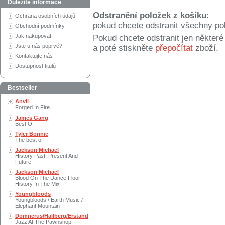
Důležité informace
Odstranění položek z košíku:
Ochrana osobních údajů
pokud chcete odstranit všechny po
Obchodní podmínky
Jak nakupovat
Pokud chcete odstranit jen někter
Jste u nás poprvé?
a poté stiskněte
přepočítat
zboží.
Kontaktujte nás
Dostupnost titulů
Bestseller
Anvil
Forged In Fire
James Gang
Best Of
Tyler Bonnie
The best of
Jackson Michael
History Past, Present And
Future
Jackson Michael
Blood On The Dance Floor -
History In The Mix
Youngbloods
Youngbloods / Earth Music /
Elephant Mountain
Domnerus/Hallberg/Erstand
Jazz At The Pawnshop -