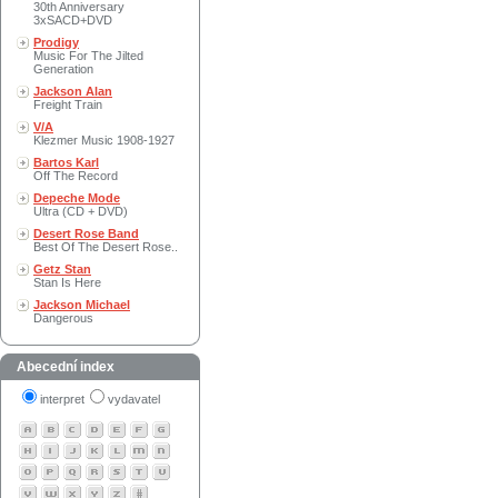
30th Anniversary
3xSACD+DVD
Prodigy
Music For The Jilted
Generation
Jackson Alan
Freight Train
V/A
Klezmer Music 1908-1927
Bartos Karl
Off The Record
Depeche Mode
Ultra (CD + DVD)
Desert Rose Band
Best Of The Desert Rose..
Getz Stan
Stan Is Here
Jackson Michael
Dangerous
Abecední index
interpret
vydavatel