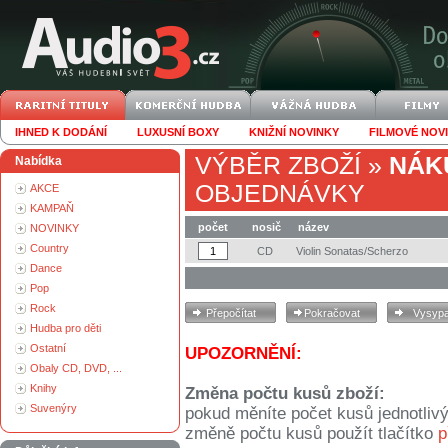
IHNED K DODÁNÍ
LUXUSNÍ BOXY
KNIŽNÍ NOVINKY
FILMOVÉ NOV
VÝBĚR ZBOŽÍ
»
NÁK
Nabídka
OBJEDNÁVKY
AKCE
KAMPAŇ
počet
nosič
název
NOVINKY
Country
CD
Violin Sonatas/Scherzo
Dance
Pop
Rock
Hudba pro děti
Ostatní
UPOZORNĚNÍ:
Obaly CD, DVD, ...
Knihy
Změna počtu kusů zboží:
Suvenýry
pokud měníte počet kusů jednotliv
změně počtu kusů použít tlačítko
p