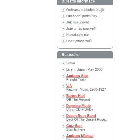
Důležité informace
Ochrana osobních údajů
Obchodní podmínky
Jak nakupovat
Jste u nás poprvé?
Kontaktujte nás
Dostupnost titulů
Bestseller
Satya
Live In Japan May 2000
Jackson Alan
Freight Train
V/A
Klezmer Music 1908-1927
Bartos Karl
Off The Record
Depeche Mode
Ultra (CD + DVD)
Desert Rose Band
Best Of The Desert Rose..
Getz Stan
Stan Is Here
Jackson Michael
Dangerous