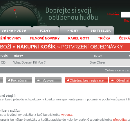
Hledání:
Rozš
IŽNÍ NOVINKY
FILMOVÉ NOVINKY
KAREL GOTT
TRIČKA
ČESKÁ
BOŽÍ
»
NÁKUPNÍ KOŠÍK
»
POTVRZENÍ OBJEDNÁVKY
nosič
název
autor
CD
What Doesn't Kill You ?
Blue Cheer
Celková cena za 
usů zboží:
čet kusů jednotlivých položek v košíku, nezapomeňte prosím po změně počtu kusů použít tl
ožek z košíku:
stranit všechny položky z košíku stiskněte
vysypat
.
tranit jen některé položky z košíku zadejte do kolonky
počet
0 a poté stiskněte
přepočítat
z