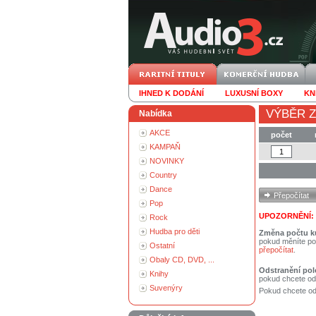
IHNED K DODÁNÍ
LUXUSNÍ BOXY
KN
VÝBĚR Z
Nabídka
AKCE
počet
KAMPAŇ
NOVINKY
Country
Dance
Pop
UPOZORNĚNÍ:
Rock
Hudba pro děti
Změna počtu k
pokud měníte po
Ostatní
přepočítat
.
Obaly CD, DVD, ...
Odstranění pol
Knihy
pokud chcete od
Suvenýry
Pokud chcete ods