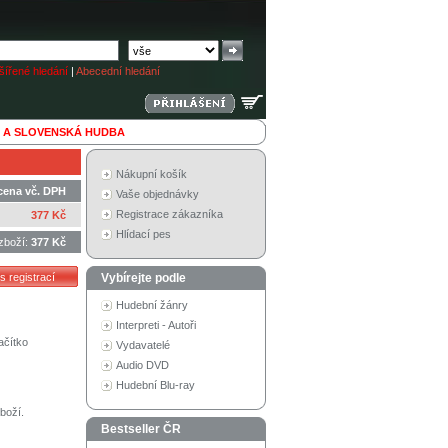
ířené hledání
|
Abecední hledání
 A SLOVENSKÁ HUDBA
Nákupní košík
cena vč. DPH
Vaše objednávky
Registrace zákazníka
377 Kč
Hlídací pes
zboží:
377 Kč
Vybírejte podle
Hudební žánry
Interpreti - Autoři
ačítko
Vydavatelé
Audio DVD
Hudební Blu-ray
boží.
Bestseller ČR