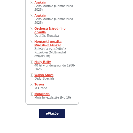
Arakain
Salto Mortale (Remastered
2026)
Arakain
Salto Mortale (Remastered
2026)
Orchestr Národního
divadla
Dvořák: Rusalka
Horňácká muzika
Miroslava Minkse
Zpívání a vyprávění z
Kuželova (Multimediální
dvojalbum)
Hally Belly
40 let v undergroundu 1986-
2026
Walsh Steve
Daily Specials
Toyen
Ia Orana
Metalinda
Moja hviezda žije (No 16)