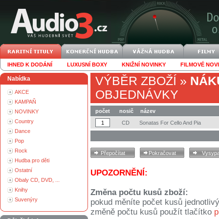
IHNED K DODÁNÍ
LUXUSNÍ BOXY
KNIŽNÍ NOVINKY
FILMOVÉ NOV
VÝBĚR ZBOŽÍ
»
NÁK
Nabídka
OBJEDNÁVKY
AKCE
KAMPAŇ
počet
nosič
název
NOVINKY
Country
CD
Sonatas For Cello And Pia
Dance
Pop
Rock
Hudba pro děti
Ostatní
UPOZORNĚNÍ:
Obaly CD, DVD, ...
Knihy
Změna počtu kusů zboží:
Suvenýry
pokud měníte počet kusů jednotliv
změně počtu kusů použít tlačítko
p