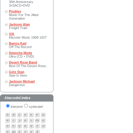
30th Anniversary
3xSACD+DVD
Prodigy
Music For The Jilted
Generation
Jackson Alan
Freight Train
V/A
Klezmer Music 1908-1927
Bartos Karl
Off The Record
Depeche Mode
Ultra (CD + DVD)
Desert Rose Band
Best Of The Desert Rose..
Getz Stan
Stan Is Here
Jackson Michael
Dangerous
Abecední index
interpret
vydavatel