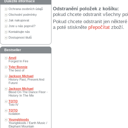
Důležité informace
Odstranění položek z košíku:
Ochrana osobních údajů
pokud chcete odstranit všechny po
Obchodní podmínky
Jak nakupovat
Pokud chcete odstranit jen někter
Jste u nás poprvé?
a poté stiskněte
přepočítat
zboží.
Kontaktujte nás
Dostupnost titulů
Bestseller
Anvil
Forged In Fire
Tyler Bonnie
The best of
Jackson Michael
History Past, Present And
Future
Jackson Michael
Blood On The Dance Floor -
History In The Mix
TOTO
Toto IV
TOTO
Isolation
Youngbloods
Youngbloods / Earth Music /
Elephant Mountain