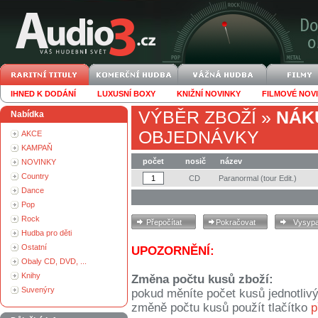
IHNED K DODÁNÍ
LUXUSNÍ BOXY
KNIŽNÍ NOVINKY
FILMOVÉ NOV
VÝBĚR ZBOŽÍ
»
NÁK
Nabídka
OBJEDNÁVKY
AKCE
KAMPAŇ
počet
nosič
název
NOVINKY
Country
CD
Paranormal (tour Edit.)
Dance
Pop
Rock
Hudba pro děti
Ostatní
UPOZORNĚNÍ:
Obaly CD, DVD, ...
Knihy
Změna počtu kusů zboží:
Suvenýry
pokud měníte počet kusů jednotliv
změně počtu kusů použít tlačítko
p