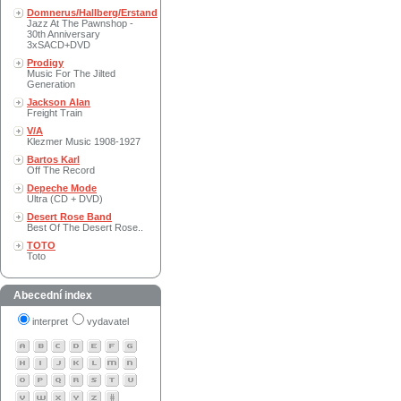
Domnerus/Hallberg/Erstand
Jazz At The Pawnshop -
30th Anniversary
3xSACD+DVD
Prodigy
Music For The Jilted
Generation
Jackson Alan
Freight Train
V/A
Klezmer Music 1908-1927
Bartos Karl
Off The Record
Depeche Mode
Ultra (CD + DVD)
Desert Rose Band
Best Of The Desert Rose..
TOTO
Toto
Abecední index
interpret
vydavatel