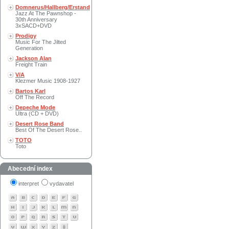
Domnerus/Hallberg/Erstand
Jazz At The Pawnshop -
30th Anniversary
3xSACD+DVD
Prodigy
Music For The Jilted
Generation
Jackson Alan
Freight Train
V/A
Klezmer Music 1908-1927
Bartos Karl
Off The Record
Depeche Mode
Ultra (CD + DVD)
Desert Rose Band
Best Of The Desert Rose..
TOTO
Toto
Abecední index
interpret
vydavatel