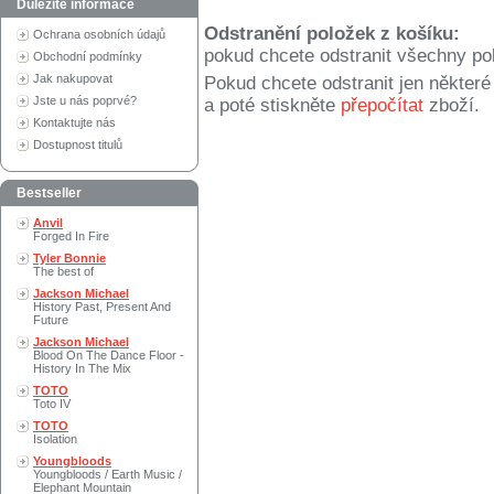
Důležité informace
Odstranění položek z košíku:
Ochrana osobních údajů
pokud chcete odstranit všechny po
Obchodní podmínky
Jak nakupovat
Pokud chcete odstranit jen někter
Jste u nás poprvé?
a poté stiskněte
přepočítat
zboží.
Kontaktujte nás
Dostupnost titulů
Bestseller
Anvil
Forged In Fire
Tyler Bonnie
The best of
Jackson Michael
History Past, Present And
Future
Jackson Michael
Blood On The Dance Floor -
History In The Mix
TOTO
Toto IV
TOTO
Isolation
Youngbloods
Youngbloods / Earth Music /
Elephant Mountain