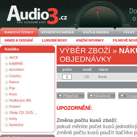
IHNED K DODÁNÍ
LUXUSNÍ BOXY
KNIŽNÍ NOVINKY
FILMOVÉ NOV
VÝBĚR ZBOŽÍ
»
NÁK
Nabídka
OBJEDNÁVKY
AKCE
KAMPAŇ
počet
nosič
název
NOVINKY
Country
CD
Break
Dance
Pop
Rock
Hudba pro děti
Ostatní
UPOZORNĚNÍ:
Obaly CD, DVD, ...
Knihy
Změna počtu kusů zboží:
Suvenýry
pokud měníte počet kusů jednotliv
změně počtu kusů použít tlačítko
p