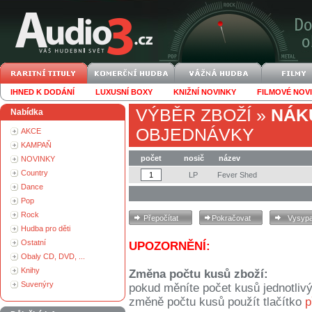
IHNED K DODÁNÍ
LUXUSNÍ BOXY
KNIŽNÍ NOVINKY
FILMOVÉ NOV
VÝBĚR ZBOŽÍ
»
NÁK
Nabídka
OBJEDNÁVKY
AKCE
KAMPAŇ
počet
nosič
název
NOVINKY
Country
LP
Fever Shed
Dance
Pop
Rock
Hudba pro děti
Ostatní
UPOZORNĚNÍ:
Obaly CD, DVD, ...
Knihy
Změna počtu kusů zboží:
Suvenýry
pokud měníte počet kusů jednotliv
změně počtu kusů použít tlačítko
p