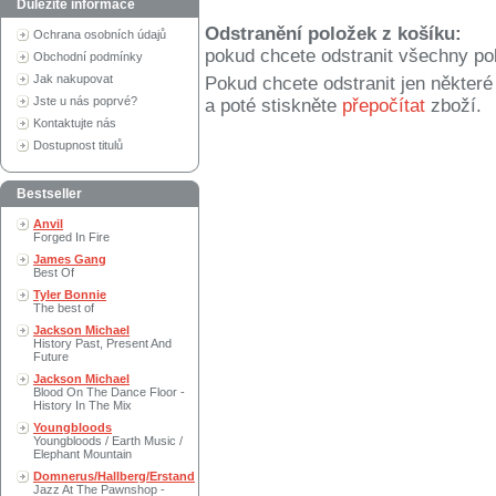
Důležité informace
Odstranění položek z košíku:
Ochrana osobních údajů
pokud chcete odstranit všechny po
Obchodní podmínky
Jak nakupovat
Pokud chcete odstranit jen někter
Jste u nás poprvé?
a poté stiskněte
přepočítat
zboží.
Kontaktujte nás
Dostupnost titulů
Bestseller
Anvil
Forged In Fire
James Gang
Best Of
Tyler Bonnie
The best of
Jackson Michael
History Past, Present And
Future
Jackson Michael
Blood On The Dance Floor -
History In The Mix
Youngbloods
Youngbloods / Earth Music /
Elephant Mountain
Domnerus/Hallberg/Erstand
Jazz At The Pawnshop -