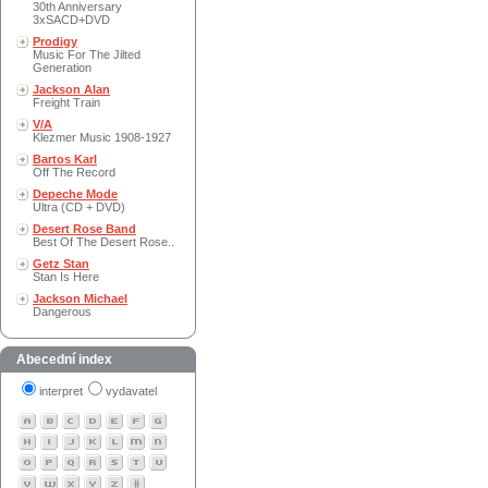
30th Anniversary
3xSACD+DVD
Prodigy
Music For The Jilted
Generation
Jackson Alan
Freight Train
V/A
Klezmer Music 1908-1927
Bartos Karl
Off The Record
Depeche Mode
Ultra (CD + DVD)
Desert Rose Band
Best Of The Desert Rose..
Getz Stan
Stan Is Here
Jackson Michael
Dangerous
Abecední index
interpret
vydavatel