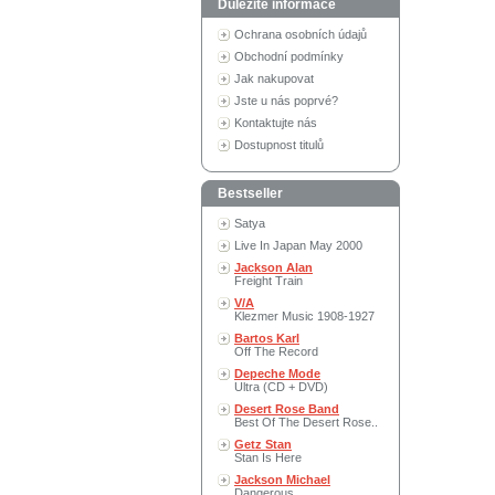
Důležité informace
Ochrana osobních údajů
Obchodní podmínky
Jak nakupovat
Jste u nás poprvé?
Kontaktujte nás
Dostupnost titulů
Bestseller
Satya
Live In Japan May 2000
Jackson Alan
Freight Train
V/A
Klezmer Music 1908-1927
Bartos Karl
Off The Record
Depeche Mode
Ultra (CD + DVD)
Desert Rose Band
Best Of The Desert Rose..
Getz Stan
Stan Is Here
Jackson Michael
Dangerous