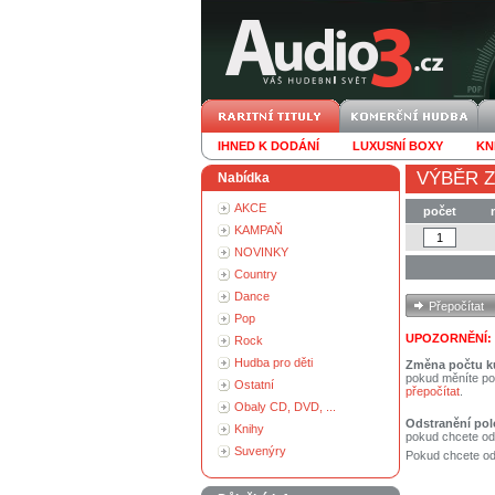
IHNED K DODÁNÍ
LUXUSNÍ BOXY
KN
VÝBĚR Z
Nabídka
AKCE
počet
KAMPAŇ
NOVINKY
Country
Dance
Pop
UPOZORNĚNÍ:
Rock
Hudba pro děti
Změna počtu k
pokud měníte po
Ostatní
přepočítat
.
Obaly CD, DVD, ...
Odstranění pol
Knihy
pokud chcete od
Suvenýry
Pokud chcete ods