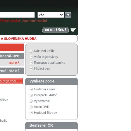
ířené hledání
|
Abecední hledání
 A SLOVENSKÁ HUDBA
Nákupní košík
cena vč. DPH
Vaše objednávky
Registrace zákazníka
458 Kč
Hlídací pes
zboží:
458 Kč
Vybírejte podle
Hudební žánry
Interpreti - Autoři
ačítko
Vydavatelé
Audio DVD
Hudební Blu-ray
boží.
Bestseller ČR