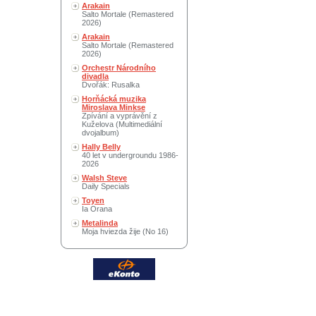
Arakain
Salto Mortale (Remastered
2026)
Arakain
Salto Mortale (Remastered
2026)
Orchestr Národního
divadla
Dvořák: Rusalka
Horňácká muzika
Miroslava Minkse
Zpívání a vyprávění z
Kuželova (Multimediální
dvojalbum)
Hally Belly
40 let v undergroundu 1986-
2026
Walsh Steve
Daily Specials
Toyen
Ia Orana
Metalinda
Moja hviezda žije (No 16)