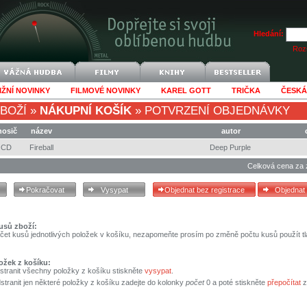
Hledání:
Rozš
IŽNÍ NOVINKY
FILMOVÉ NOVINKY
KAREL GOTT
TRIČKA
ČESKÁ
BOŽÍ
»
NÁKUPNÍ KOŠÍK
»
POTVRZENÍ OBJEDNÁVKY
nosič
název
autor
CD
Fireball
Deep Purple
Celková cena za 
usů zboží:
čet kusů jednotlivých položek v košíku, nezapomeňte prosím po změně počtu kusů použít tl
ožek z košíku:
stranit všechny položky z košíku stiskněte
vysypat
.
tranit jen některé položky z košíku zadejte do kolonky
počet
0 a poté stiskněte
přepočítat
z