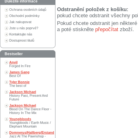
Důležité informace
Odstranění položek z košíku:
Ochrana osobních údajů
pokud chcete odstranit všechny po
Obchodní podmínky
Jak nakupovat
Pokud chcete odstranit jen někter
Jste u nás poprvé?
a poté stiskněte
přepočítat
zboží.
Kontaktujte nás
Dostupnost titulů
Bestseller
Anvil
Forged In Fire
James Gang
Best Of
Tyler Bonnie
The best of
Jackson Michael
History Past, Present And
Future
Jackson Michael
Blood On The Dance Floor -
History In The Mix
Youngbloods
Youngbloods / Earth Music /
Elephant Mountain
Domnerus/Hallberg/Erstand
Jazz At The Pawnshop -