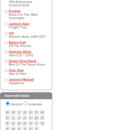
30th Anniversary
3xSACD+DVD
Prodigy
Music For The Jilted
Generation
Jackson Alan
Freight Train
V/A
Klezmer Music 1908-1927
Bartos Karl
Off The Record
Depeche Mode
Ultra (CD + DVD)
Desert Rose Band
Best Of The Desert Rose..
Getz Stan
Stan Is Here
Jackson Michael
Dangerous
Abecední index
interpret
vydavatel