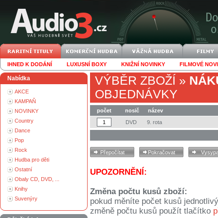
IHNED K DODÁNÍ
LUXUSNÍ BOXY
KNIŽNÍ NOVINKY
FILMOVÉ NOV
VÝBĚR ZBOŽÍ
»
NÁK
Nabídka
OBJEDNÁVKY
AKCE
KAMPAŇ
počet
nosič
název
NOVINKY
Country
DVD
9. rota
Dance
Pop
Rock
Hudba pro děti
Ostatní
UPOZORNĚNÍ:
Obaly CD, DVD, ...
Knihy
Změna počtu kusů zboží:
Suvenýry
pokud měníte počet kusů jednotliv
změně počtu kusů použít tlačítko
p