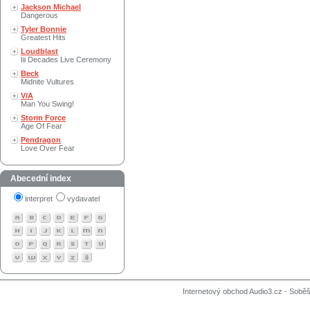
Jackson Michael
Dangerous
Tyler Bonnie
Greatest Hits
Loudblast
Iii Decades Live Ceremony
Beck
Midnite Vultures
V/A
Man You Swing!
Storm Force
Age Of Fear
Pendragon
Love Over Fear
Abecední index
interpret
vydavatel
Internetový obchod Audio3.cz - Soběši