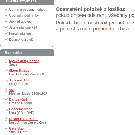
Důležité informace
Odstranění položek z košíku:
Ochrana osobních údajů
pokud chcete odstranit všechny po
Obchodní podmínky
Jak nakupovat
Pokud chcete odstranit jen někter
Jste u nás poprvé?
a poté stiskněte
přepočítat
zboží.
Kontaktujte nás
Dostupnost titulů
Bestseller
My Sleeping Karma
Satya
Slapp Happy
Live In Japan May 2000
Jackson Alan
Freight Train
V/A
Klezmer Music 1908-1927
Bartos Karl
Off The Record
Depeche Mode
Ultra (CD + DVD)
Desert Rose Band
Best Of The Desert Rose..
Getz Stan
Stan Is Here