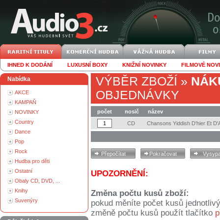
IHNED K DODÁNÍ
LUXUSNÍ BOXY
KNIŽNÍ NOVINKY
FILMOVÉ NOV
VÝBĚR ZBOŽÍ
»
NÁK
Nabídka
OBJEDNÁVKY
AKCE
KAMPAŇ
počet
nosič
název
NOVINKY
Country
CD
Chansons Yiddish D'hier Et D'A
Dance
Pop
Rock
Hudba pro děti
Ostatní
UPOZORNĚNÍ:
Obaly CD, DVD, ...
Knihy
Změna počtu kusů zboží:
Suvenýry
pokud měníte počet kusů jednotliv
změně počtu kusů použít tlačítko
p