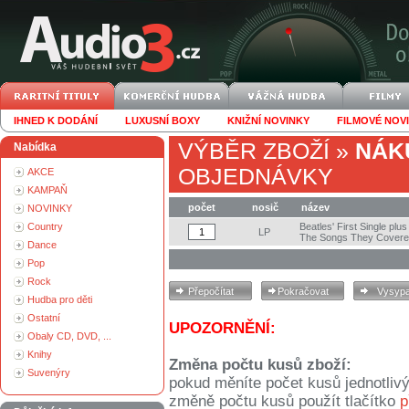
IHNED K DODÁNÍ
LUXUSNÍ BOXY
KNIŽNÍ NOVINKY
FILMOVÉ NOV
VÝBĚR ZBOŽÍ
»
NÁK
Nabídka
OBJEDNÁVKY
AKCE
KAMPAŇ
počet
nosič
název
NOVINKY
Country
Beatles' First Single plu
LP
The Songs They Cover
Dance
Pop
Rock
Hudba pro děti
Ostatní
UPOZORNĚNÍ:
Obaly CD, DVD, ...
Knihy
Změna počtu kusů zboží:
Suvenýry
pokud měníte počet kusů jednotliv
změně počtu kusů použít tlačítko
p