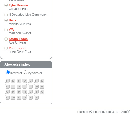
Tyler Bonnie
Greatest Hits
Iii Decades Live Ceremony
Beck
Midnite Vultures
V/A
Man You Swing!
Storm Force
Age Of Fear
Pendragon
Love Over Fear
Abecední index
interpret
vydavatel
Internetový obchod Audio3.cz - Soběši