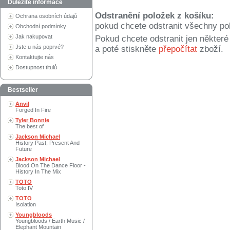
Důležité informace
Odstranění položek z košíku:
Ochrana osobních údajů
pokud chcete odstranit všechny po
Obchodní podmínky
Jak nakupovat
Pokud chcete odstranit jen někter
Jste u nás poprvé?
a poté stiskněte
přepočítat
zboží.
Kontaktujte nás
Dostupnost titulů
Bestseller
Anvil
Forged In Fire
Tyler Bonnie
The best of
Jackson Michael
History Past, Present And
Future
Jackson Michael
Blood On The Dance Floor -
History In The Mix
TOTO
Toto IV
TOTO
Isolation
Youngbloods
Youngbloods / Earth Music /
Elephant Mountain