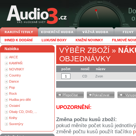
IHNED K DODÁNÍ
LUXUSNÍ BOXY
KNIŽNÍ NOVINKY
FILMOVÉ NOV
VÝBĚR ZBOŽÍ
»
NÁK
Nabídka
OBJEDNÁVKY
AKCE
KAMPAŇ
počet
nosič
název
NOVINKY
Country
CD
Zvon
Dance
Pop
Rock
Hudba pro děti
Ostatní
UPOZORNĚNÍ:
Obaly CD, DVD, ...
Knihy
Změna počtu kusů zboží:
Suvenýry
pokud měníte počet kusů jednotliv
změně počtu kusů použít tlačítko
p