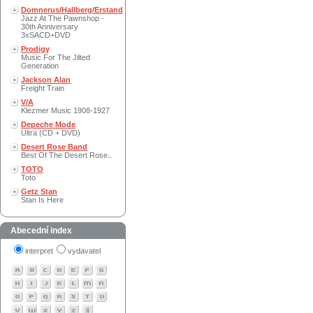
Domnerus/Hallberg/Erstand
Jazz At The Pawnshop -
30th Anniversary
3xSACD+DVD
Prodigy
Music For The Jilted
Generation
Jackson Alan
Freight Train
V/A
Klezmer Music 1908-1927
Depeche Mode
Ultra (CD + DVD)
Desert Rose Band
Best Of The Desert Rose..
TOTO
Toto
Getz Stan
Stan Is Here
Abecední index
interpret
vydavatel