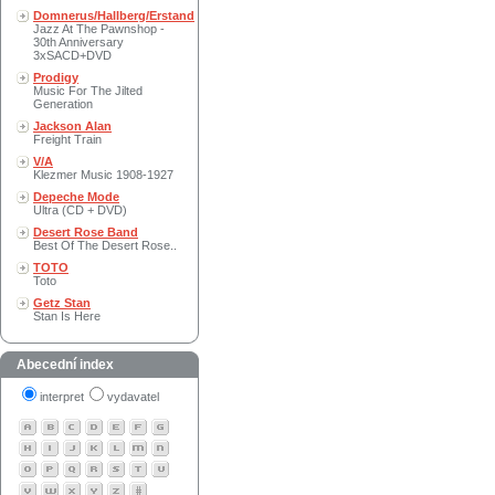
Domnerus/Hallberg/Erstand
Jazz At The Pawnshop -
30th Anniversary
3xSACD+DVD
Prodigy
Music For The Jilted
Generation
Jackson Alan
Freight Train
V/A
Klezmer Music 1908-1927
Depeche Mode
Ultra (CD + DVD)
Desert Rose Band
Best Of The Desert Rose..
TOTO
Toto
Getz Stan
Stan Is Here
Abecední index
interpret
vydavatel