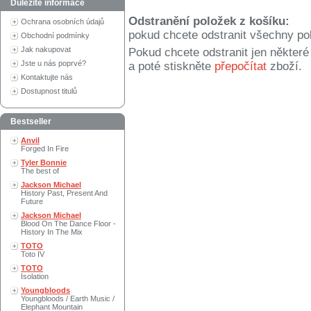
Důležité informace
Odstranění položek z košíku:
Ochrana osobních údajů
pokud chcete odstranit všechny po
Obchodní podmínky
Jak nakupovat
Pokud chcete odstranit jen někter
Jste u nás poprvé?
a poté stiskněte
přepočítat
zboží.
Kontaktujte nás
Dostupnost titulů
Bestseller
Anvil
Forged In Fire
Tyler Bonnie
The best of
Jackson Michael
History Past, Present And
Future
Jackson Michael
Blood On The Dance Floor -
History In The Mix
TOTO
Toto IV
TOTO
Isolation
Youngbloods
Youngbloods / Earth Music /
Elephant Mountain