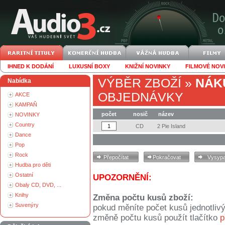
IHNED K DODÁNÍ
LUXUSNÍ BOXY
KNIŽNÍ NOVINKY
FILMOVÉ NOV
VÝBĚR ZBOŽÍ
»
NÁK
Nabídka
OBJEDNÁVKY
AKCE
KAMPAŇ
počet
nosič
název
NOVINKY
Country
CD
2 Pie Island
Dance
Pop
Rock
Hudba pro děti
Ostatní
UPOZORNĚNÍ:
Obaly CD, DVD, ...
Knihy
Změna počtu kusů zboží:
Suvenýry
pokud měníte počet kusů jednotliv
změně počtu kusů použít tlačítko
p