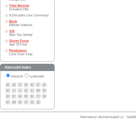
Tyler Bonnie
Greatest Hits
Iii Decades Live Ceremony
Beck
Midnite Vultures
V/A
Man You Swing!
Storm Force
Age Of Fear
Pendragon
Love Over Fear
Abecední index
interpret
vydavatel
Internetový obchod Audio3.cz - Soběši