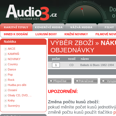
IHNED K DODÁNÍ
LUXUSNÍ BOXY
KNIŽNÍ NOVINKY
FILMOVÉ NOV
VÝBĚR ZBOŽÍ
»
NÁK
Nabídka
OBJEDNÁVKY
AKCE
KAMPAŇ
počet
nosič
název
NOVINKY
Country
CD
Ballads & Blues 1982-1994
Dance
Pop
Rock
Hudba pro děti
Ostatní
UPOZORNĚNÍ:
Obaly CD, DVD, ...
Knihy
Změna počtu kusů zboží:
Suvenýry
pokud měníte počet kusů jednotliv
změně počtu kusů použít tlačítko
p