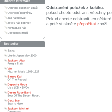
Důležité informace
Odstranění položek z košíku:
Ochrana osobních údajů
pokud chcete odstranit všechny po
Obchodní podmínky
Jak nakupovat
Pokud chcete odstranit jen někter
Jste u nás poprvé?
a poté stiskněte
přepočítat
zboží.
Kontaktujte nás
Dostupnost titulů
Bestseller
Satya
Live In Japan May 2000
Jackson Alan
Freight Train
V/A
Klezmer Music 1908-1927
Bartos Karl
Off The Record
Depeche Mode
Ultra (CD + DVD)
Desert Rose Band
Best Of The Desert Rose..
Getz Stan
Stan Is Here
Jackson Michael
Dangerous