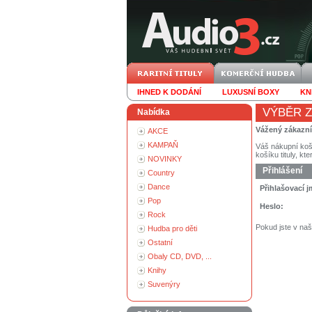
IHNED K DODÁNÍ
LUXUSNÍ BOXY
KN
VÝBĚR Z
Nabídka
Vážený zákazn
AKCE
KAMPAŇ
Váš nákupní koš
košíku tituly, kt
NOVINKY
Přihlášení
Country
Dance
Přihlašovací 
Pop
Heslo:
Rock
Pokud jste v na
Hudba pro děti
Ostatní
Obaly CD, DVD, ...
Knihy
Suvenýry