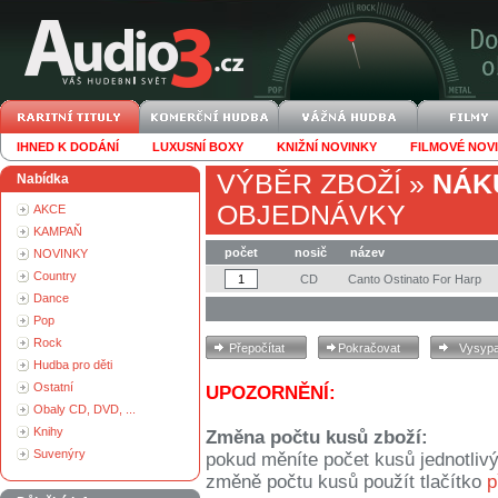
IHNED K DODÁNÍ
LUXUSNÍ BOXY
KNIŽNÍ NOVINKY
FILMOVÉ NOV
VÝBĚR ZBOŽÍ
»
NÁK
Nabídka
OBJEDNÁVKY
AKCE
KAMPAŇ
počet
nosič
název
NOVINKY
Country
CD
Canto Ostinato For Harp
Dance
Pop
Rock
Hudba pro děti
Ostatní
UPOZORNĚNÍ:
Obaly CD, DVD, ...
Knihy
Změna počtu kusů zboží:
Suvenýry
pokud měníte počet kusů jednotliv
změně počtu kusů použít tlačítko
p