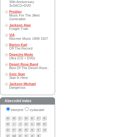
30th Anniversary
3xSACD+DVD
Prodigy
Music For The Jilted
Generation
Jackson Alan
Freight Train
V/A
Klezmer Music 1908-1927
Bartos Karl
Off The Record
Depeche Mode
Ultra (CD + DVD)
Desert Rose Band
Best Of The Desert Rose..
Getz Stan
Stan Is Here
Jackson Michael
Dangerous
Abecední index
interpret
vydavatel