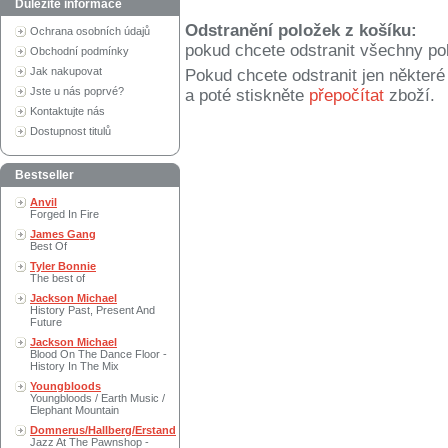
Důležité informace
Odstranění položek z košíku:
Ochrana osobních údajů
pokud chcete odstranit všechny po
Obchodní podmínky
Jak nakupovat
Pokud chcete odstranit jen někter
Jste u nás poprvé?
a poté stiskněte
přepočítat
zboží.
Kontaktujte nás
Dostupnost titulů
Bestseller
Anvil
Forged In Fire
James Gang
Best Of
Tyler Bonnie
The best of
Jackson Michael
History Past, Present And
Future
Jackson Michael
Blood On The Dance Floor -
History In The Mix
Youngbloods
Youngbloods / Earth Music /
Elephant Mountain
Domnerus/Hallberg/Erstand
Jazz At The Pawnshop -