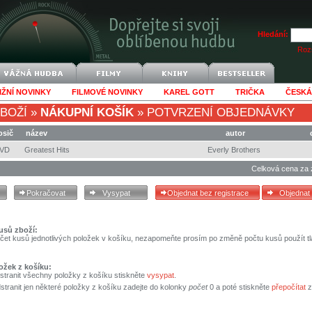
Hledání:
Rozš
IŽNÍ NOVINKY
FILMOVÉ NOVINKY
KAREL GOTT
TRIČKA
ČESKÁ
BOŽÍ
»
NÁKUPNÍ KOŠÍK
»
POTVRZENÍ OBJEDNÁVKY
osič
název
autor
VD
Greatest Hits
Everly Brothers
Celková cena za 
usů zboží:
čet kusů jednotlivých položek v košíku, nezapomeňte prosím po změně počtu kusů použít tl
ožek z košíku:
stranit všechny položky z košíku stiskněte
vysypat
.
tranit jen některé položky z košíku zadejte do kolonky
počet
0 a poté stiskněte
přepočítat
z