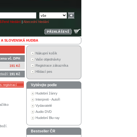
ířené hledání
|
Abecední hledání
 A SLOVENSKÁ HUDBA
Nákupní košík
cena vč. DPH
Vaše objednávky
Registrace zákazníka
191 Kč
Hlídací pes
zboží:
191 Kč
Vybírejte podle
Hudební žánry
Interpreti - Autoři
ačítko
Vydavatelé
Audio DVD
Hudební Blu-ray
boží.
Bestseller ČR