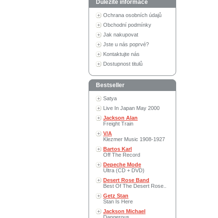
Důležité informace
Ochrana osobních údajů
Obchodní podmínky
Jak nakupovat
Jste u nás poprvé?
Kontaktujte nás
Dostupnost titulů
Bestseller
Satya
Live In Japan May 2000
Jackson Alan
Freight Train
V/A
Klezmer Music 1908-1927
Bartos Karl
Off The Record
Depeche Mode
Ultra (CD + DVD)
Desert Rose Band
Best Of The Desert Rose..
Getz Stan
Stan Is Here
Jackson Michael
Dangerous