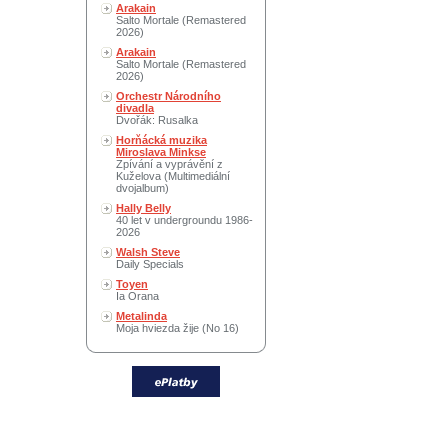
Arakain
Salto Mortale (Remastered
2026)
Arakain
Salto Mortale (Remastered
2026)
Orchestr Národního
divadla
Dvořák: Rusalka
Horňácká muzika
Miroslava Minkse
Zpívání a vyprávění z
Kuželova (Multimediální
dvojalbum)
Hally Belly
40 let v undergroundu 1986-
2026
Walsh Steve
Daily Specials
Toyen
Ia Orana
Metalinda
Moja hviezda žije (No 16)