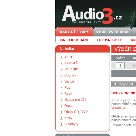
IHNED K DODÁNÍ
LUXUSNÍ BOXY
KN
VÝBĚR Z
Nabídka
AKCE
počet
n
KAMPAŇ
D
NOVINKY
Country
Dance
Pop
UPOZORNĚNÍ:
Rock
Hudba pro děti
Změna počtu k
pokud měníte po
Ostatní
přepočítat
.
Obaly CD, DVD, ...
Odstranění pol
Knihy
pokud chcete od
Suvenýry
Pokud chcete ods