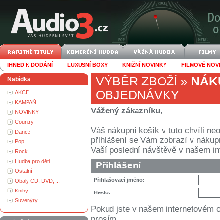
IHNED K DODÁNÍ
LUXUSNÍ BOXY
KNIŽNÍ NOVINKY
FILMOVÉ NOV
VÝBĚR ZBOŽÍ
»
NÁK
Nabídka
OBJEDNÁVKY
AKCE
KAMPAŇ
Vážený zákazníku
,
NOVINKY
Country
Váš nákupní košík v tuto chvíli n
Dance
přihlášení se Vám zobrazí v nákupním
Pop
Vaší poslední návštěvě v našem i
Rock
Hudba pro děti
Přihlášení
Ostatní
Přihlašovací jméno:
Obaly CD, DVD, ...
Knihy
Heslo:
Suvenýry
Pokud jste v našem internetovém 
prosím.