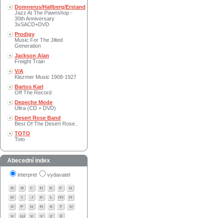
Domnerus/Hallberg/Erstand
Jazz At The Pawnshop -
30th Anniversary
3xSACD+DVD
Prodigy
Music For The Jilted
Generation
Jackson Alan
Freight Train
V/A
Klezmer Music 1908-1927
Bartos Karl
Off The Record
Depeche Mode
Ultra (CD + DVD)
Desert Rose Band
Best Of The Desert Rose..
TOTO
Toto
Abecední index
interpret
vydavatel