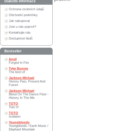
Důležité informace
Ochrana osobních údajů
Obchodní podmínky
Jak nakupovat
Jste u nás poprvé?
Kontaktujte nás
Dostupnost titulů
Bestseller
Anvil
Forged In Fire
Tyler Bonnie
The best of
Jackson Michael
History Past, Present And
Future
Jackson Michael
Blood On The Dance Floor -
History In The Mix
TOTO
Toto IV
TOTO
Isolation
Youngbloods
Youngbloods / Earth Music /
Elephant Mountain