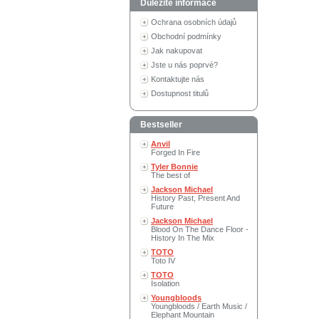
Důležité informace
Ochrana osobních údajů
Obchodní podmínky
Jak nakupovat
Jste u nás poprvé?
Kontaktujte nás
Dostupnost titulů
Bestseller
Anvil
Forged In Fire
Tyler Bonnie
The best of
Jackson Michael
History Past, Present And
Future
Jackson Michael
Blood On The Dance Floor -
History In The Mix
TOTO
Toto IV
TOTO
Isolation
Youngbloods
Youngbloods / Earth Music /
Elephant Mountain