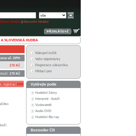
ířené hledání
|
Abecední hledání
 A SLOVENSKÁ HUDBA
Nákupní košík
cena vč. DPH
Vaše objednávky
Registrace zákazníka
175 Kč
Hlídací pes
zboží:
175 Kč
Vybírejte podle
Hudební žánry
Interpreti - Autoři
ačítko
Vydavatelé
Audio DVD
Hudební Blu-ray
boží.
Bestseller ČR