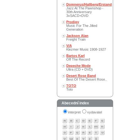
Domnerus/Hallberg/Erstand
Jazz At The Pawnshop -
30th Anniversary
3xSACD+DVD
Prodigy
Music For The Jilted
Generation
Jackson Alan
Freight Train
V/A
Klezmer Music 1908-1927
Bartos Karl
Off The Record
Depeche Mode
Ultra (CD + DVD)
Desert Rose Band
Best Of The Desert Rose..
TOTO
Toto
Abecední index
interpret
vydavatel