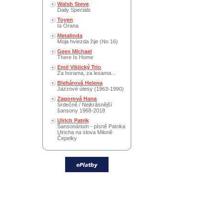
Walsh Steve
Daily Specials
Toyen
Ia Orana
Metalinda
Moja hviezda žije (No 16)
Gees Michael
There Is Home
Emil Viklický Trio
Za horama, za lesama...
Blehárová Helena
Jazzové útesy (1963-1990)
Zagorová Hana
Srdečně / Nejkrásnější
šansony 1968-2018
Ulrich Patrik
Šansonárium - písně Patrika
Ulricha na slova Miloně
Čepelky