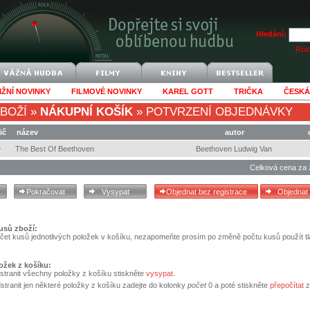
Hledání:
Rozš
IŽNÍ NOVINKY
FILMOVÉ NOVINKY
KAREL GOTT
TRIČKA
ČESKÁ
BOŽÍ
»
NÁKUPNÍ KOŠÍK
»
POTVRZENÍ OBJEDNÁVKY
ič
název
autor
D
The Best Of Beethoven
Beethoven Ludwig Van
Celková cena za 
usů zboží:
čet kusů jednotlivých položek v košíku, nezapomeňte prosím po změně počtu kusů použít tl
ožek z košíku:
stranit všechny položky z košíku stiskněte
vysypat
.
tranit jen některé položky z košíku zadejte do kolonky
počet
0 a poté stiskněte
přepočítat
z