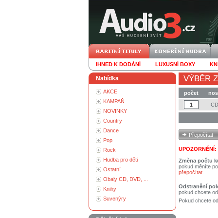
IHNED K DODÁNÍ
LUXUSNÍ BOXY
KN
VÝBĚR Z
Nabídka
AKCE
počet
nos
KAMPAŇ
C
NOVINKY
Country
Dance
Pop
UPOZORNĚNÍ:
Rock
Hudba pro děti
Změna počtu k
pokud měníte po
Ostatní
přepočítat
.
Obaly CD, DVD, ...
Odstranění pol
Knihy
pokud chcete od
Suvenýry
Pokud chcete ods