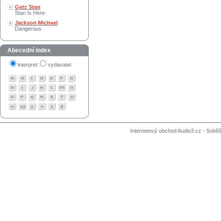
Getz Stan
Stan Is Here
Jackson Michael
Dangerous
Abecední index
interpret
vydavatel
Internetový obchod Audio3.cz - Soběši