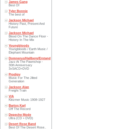
James Gang
Best Of
Tyler Bonnie
The best of
Jackson Michael
History Past, Present And
Future
Jackson Michael
Blood On The Dance Floor -
History In The Mix
Youngbloods
Youngbloods / Earth Music /
Elephant Mountain
Domnerus/Hallberg/Erstand
Jazz At The Pawnshop -
30th Anniversary
3xSACD+DVD
Prodigy
Music For The Jilted
Generation
Jackson Alan
Freight Train
V/A
Klezmer Music 1908-1927
Bartos Karl
Off The Record
Depeche Mode
Ultra (CD + DVD)
Desert Rose Band
Best Of The Desert Rose..