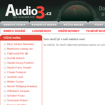
IHNED K DODÁNÍ
LUXUSNÍ BOXY
KNIŽNÍ NOVINKY
FILMOVÉ NOV
Vážná hudba
Toto zboží již v naší nabídce není.
Bach Johann Sebastian
Je možné, že zboží naleznete pod jinou kartou ve vyh
Beethoven Ludwig van
Čajkovskij Petr Iljič
Dvořák Antonín
Händel Georg Friedrich
Haydn Franz Joseph
Chopin Frederyk
Janáček Leoš
Mahler Gustav
Mozart Wolfgang Amadeus
Offenbach Jacques
Schubert Franz
Schumann Robert