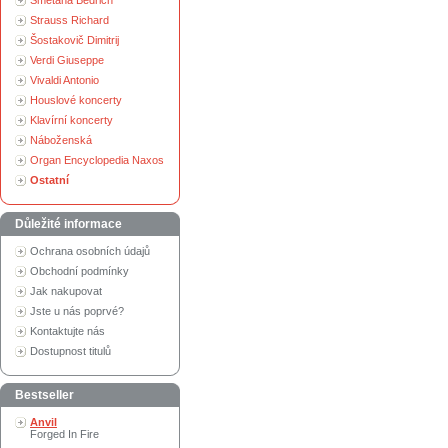
Smetana Bedřich
Strauss Richard
Šostakovič Dimitrij
Verdi Giuseppe
Vivaldi Antonio
Houslové koncerty
Klavírní koncerty
Náboženská
Organ Encyclopedia Naxos
Ostatní
Důležité informace
Ochrana osobních údajů
Obchodní podmínky
Jak nakupovat
Jste u nás poprvé?
Kontaktujte nás
Dostupnost titulů
Bestseller
Anvil
Forged In Fire