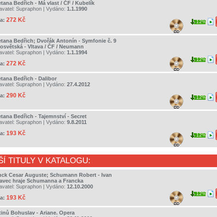
tana Bedřich - Má vlast / ČF / Kubelík
avatel:
Supraphon
| Vydáno:
1.1.1990
272 Kč
a:
12%
tana Bedřich; Dvořák Antonín - Symfonie č. 9
osvětská - Vltava / ČF / Neumann
avatel:
Supraphon
| Vydáno:
1.1.1994
12%
272 Kč
a:
tana Bedřich - Dalibor
avatel:
Supraphon
| Vydáno:
27.4.2012
290 Kč
a:
12%
tana Bedřich - Tajemnství - Secret
avatel:
Supraphon
| Vydáno:
9.8.2011
193 Kč
a:
12%
ŠÍ TITULY V KATALOGU:
nck Cesar Auguste; Schumann Robert - Ivan
avec hraje Schumanna a Francka
avatel:
Supraphon
| Vydáno:
12.10.2000
12%
193 Kč
a:
tinů Bohuslav - Ariane. Opera