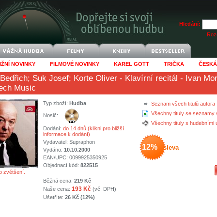
Hledání:
Rozš
IŽNÍ NOVINKY
FILMOVÉ NOVINKY
KAREL GOTT
TRIČKA
ČESKÁ
Bedřich
;
Suk Josef
;
Korte Oliver
- Klavírní recitál - Ivan M
ech Music
Typ zboží:
Hudba
Seznam všech titulů autora
Všechny tituly se seznamy 
Nosič:
Všechny tituly s hudebními
Dodání:
do 14 dnů (klikni pro bližší
informace k dodání)
Vydavatel:
Supraphon
12%
sleva
Vydáno:
10.10.2000
EAN/UPC: 0099925350925
Objednací kód:
822515
o zvětšení.
Běžná cena:
219 Kč
193 Kč
Naše cena:
(vč. DPH)
Ušetříte:
26 Kč (12%)