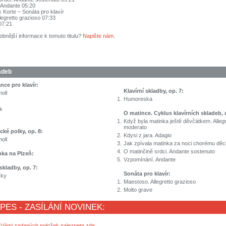
 Andante 05:20
k Korte – Sonáta pro klavír
legretto grazioso 07:33
07:21
obnější informace k tomuto titulu?
Napište nám
.
adeb
nce pro klavír:
Klavírní skladby, op. 7:
oll
1.
Humoreska
k
O matince. Cyklus klavírních skladeb, 
1.
Když byla matinka ještě děvčátkem. Allegr
moderato
ické polky, op. 8:
2.
Kdysi z jara. Adagio
oll
3.
Jak zpívala matinka za noci chorému děc
4.
O matinčině srdci. Andante sostenuto
ka na Plzeň:
5.
Vzpomínání. Andante
 skladby, op. 7:
Sonáta pro klavír:
sky
1.
Maestoso. Allegretto grazioso
2.
Molto grave
 PES - ZASÍLÁNÍ NOVINEK:
 Vámi zadaných položek naleznete zde