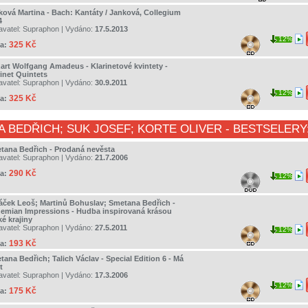
ková Martina - Bach: Kantáty / Janková, Collegium
4
avatel:
Supraphon
| Vydáno:
17.5.2013
12%
325 Kč
a:
art Wolfgang Amadeus - Klarinetové kvintety -
rinet Quintets
avatel:
Supraphon
| Vydáno:
30.9.2011
12%
325 Kč
a:
A BEDŘICH
;
SUK JOSEF
;
KORTE OLIVER
- BESTSELERY
tana Bedřich - Prodaná nevěsta
avatel:
Supraphon
| Vydáno:
21.7.2006
290 Kč
a:
12%
áček Leoš; Martinů Bohuslav; Smetana Bedřich -
emian Impressions - Hudba inspirovaná krásou
é krajiny
avatel:
Supraphon
| Vydáno:
27.5.2011
12%
193 Kč
a:
ana Bedřich; Talich Václav - Special Edition 6 - Má
t
avatel:
Supraphon
| Vydáno:
17.3.2006
12%
175 Kč
a: