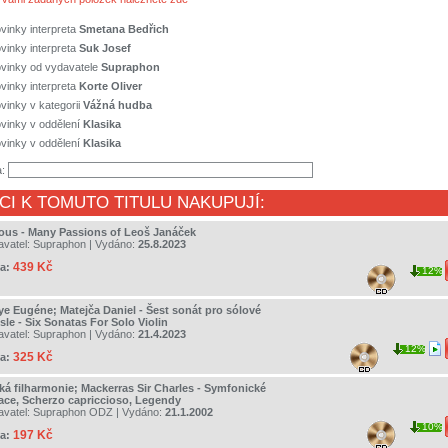
vinky interpreta
Smetana Bedřich
vinky interpreta
Suk Josef
ovinky od vydavatele
Supraphon
vinky interpreta
Korte Oliver
vinky v kategorii
Vážná hudba
vinky v oddělení
Klasika
vinky v oddělení
Klasika
a:
CI K TOMUTO TITULU NAKUPUJÍ:
ious - Many Passions of Leoš Janáček
avatel:
Supraphon
| Vydáno:
25.8.2023
439 Kč
a:
12%
ye Eugéne; Matejča Daniel - Šest sonát pro sólové
le - Six Sonatas For Solo Violin
avatel:
Supraphon
| Vydáno:
21.4.2023
12%
325 Kč
a:
ká filharmonie; Mackerras Sir Charles - Symfonické
iace, Scherzo capriccioso, Legendy
avatel:
Supraphon ODZ
| Vydáno:
21.1.2002
10%
197 Kč
a: