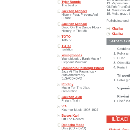
Tyler Bonnie
13. Vzpomínání.
The best of
Oldřich Františe
14. Maestoso. Al
Jackson Michael
15. Molto grave 
History Past, Present And
Future
Potřebujete podr
Jackson Michael
Blood On The Dance Floor -
Klasika
History In The Mix
Klasika
TOTO
Toto IV
Seznam skl
TOTO
České ta
Isolation
1.
Polka a m
Youngbloods
2.
Hulán
Youngbloods / Earth Music /
Elephant Mountain
3.
Obkročá
4.
Furiant
Domnerus/Hallberg/Erstand
Jazz At The Pawnshop -
30th Anniversary
Tři poet
3xSACD+DVD
1.
Polka g m
Prodigy
Music For The Jilted
Vzpomín
Generation
Klavírní
Jackson Alan
Freight Train
1.
Píseň lá
V/A
Klezmer Music 1908-1927
Bartos Karl
HLÍDACÍ
Off The Record
Depeche Mode
Ultra (CD + DVD)
Přehled všech