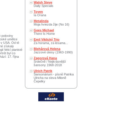
Walsh Steve
Daily Specials
Toyen
Ia Orana
Metalinda
Moja hviezda žije (No 16)
Gees Michael
There Is Home
 poloviny
ropské umělce
Emil Viklický Trio
é v USA. Od té
Za horama, za lesama...
hé získaly
Blehárová Helena
i Velcí pianisté
Jazzové útesy (1963-1990)
trét byl co
ází: 17. října
Zagorová Hana
Srdečně / Nejkrásnější
šansony 1968-2018
Ulrich Patrik
Šansonárium - písně Patrika
Ulricha na slova Miloně
Čepelky