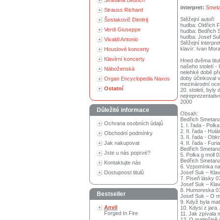
Smetana Bedřich
interpret:
Smeta
Strauss Richard
Stěžejní autoři
Šostakovič Dimitrij
hudba: Oldřich F
Verdi Giuseppe
hudba: Bedřich
hudba: Josef Su
Vivaldi Antonio
Stěžejní interpret
klavír: Ivan Mor
Houslové koncerty
Klavírní koncerty
Hned dvěma titu
našeho století -
Náboženská
nelehké době pře
doby účinkoval v
Organ Encyclopedia Naxos
mezinárodní ocen
Ostatní
20. století, byl
nejreprezentativ
2000
Důležité informace
Obsah:
Bedřich Smetana
Ochrana osobních údajů
1. I. řada - Polk
2. II. řada - Hul
Obchodní podmínky
3. II. řada - Ob
Jak nakupovat
4. II. řada - Furi
Bedřich Smetana 
Jste u nás poprvé?
5. Polka g moll 0
Bedřich Smetan
Kontaktujte nás
6. Vzpomínka na
Dostupnost titulů
Josef Suk – Klav
7. Píseň lásky 0
Josef Suk – Klav
8. Humoreska 0
Bestseller
Josef Suk – O ma
9. Když byla mat
Anvil
10. Kdysi z jara.
Forged In Fire
11. Jak zpívala
12. O matinčině 