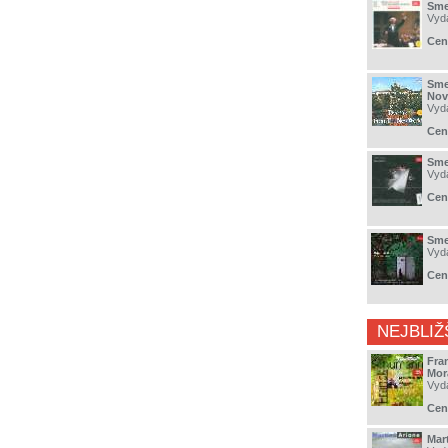
Sme
Vyd
Cen
Sme
Nov
Vyd
Cen
Sme
Vyd
Cen
Sme
Vyd
Cen
NEJBLIŽ
Fra
Mor
Vyd
Cen
Mar