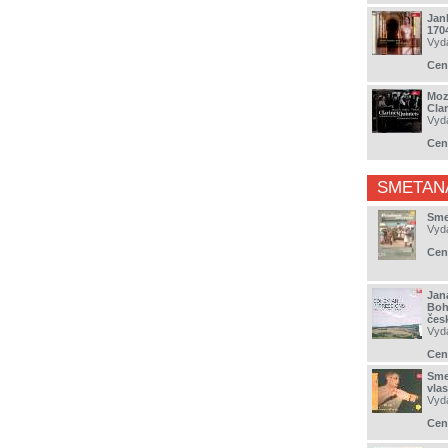
Jan
170
Vyd
Cen
Moz
Cla
Vyd
Cen
SMETAN
Sme
Vyd
Cen
Jan
Boh
česk
Vyd
Cen
Smet
vlas
Vyd
Cen