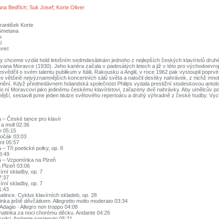
na Bedřich
;
Suk Josef
;
Korte Oliver
rantišek Korte
 Smetana
k
i
avec
ly chceme vzdát hold letošním sedmdesátinám jednoho z nejlepších českých klavíristů druhé
 Ivana Moravce (1930). Jeho kariéra začala v padesátých letech a již v této pro východoev
svědčil o svém talentu publikum v Itálii, Rakousku a Anglii, v roce 1962 pak vystoupil poprv
e většině nejvýznamnějších koncertních sálů světa a natočil desítky nahrávek, z nichž mno
ění. Když přednedávnem holandská společnost Philips vydala prestižní stodeskovou antologi
y do ní Moravcovi jako jedinému českému klavíristovi, zařazeny dvě nahrávky. Aby umělcův por
nější, sestavili jsme jeden titulze světového repertoáru a druhý výhradně z české hudby. Vych
 – České tance pro klavír
a a moll 02:36
án 05:15
kročák 03:03
ant 05:57
– Tři poetické polky, op. 8
3:49
a – Vzpomínka na Plzeň
 Plzeň 03:06
írní skladby, op. 7
7:37
írní skladby, op. 7
1:43
tince. Cyklus klavírních skladeb, op. 28
inka ještě děvčátkem. Allegretto molto moderato 03:34
 Adagio - Allegro non troppo 04:08
 matinka za noci chorému děcku. Andante 04:26
srdci. Andante sostenuto 05:21