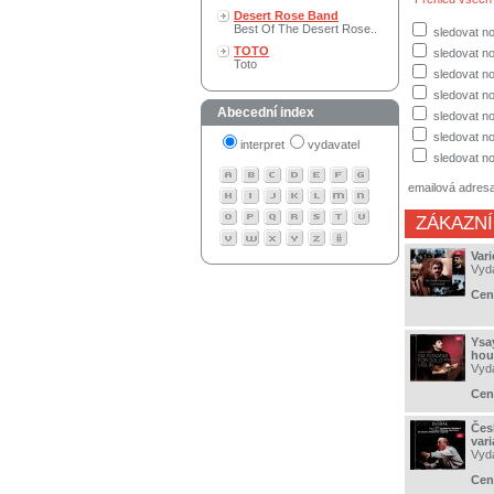
Desert Rose Band
Best Of The Desert Rose..
sledovat no
TOTO
sledovat no
Toto
sledovat n
sledovat no
Abecední index
sledovat no
sledovat no
interpret
vydavatel
sledovat no
emailová adres
ZÁKAZNÍ
Var
Vyd
Cen
Ysa
hous
Vyd
Cen
Čes
var
Vyd
Cen