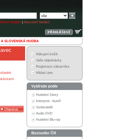
ířené hledání
|
Abecední hledání
 A SLOVENSKÁ HUDBA
oravec
Nákupní košík
Vaše objednávky
Registrace zákazníka
skladeb
Hlídací pes
 ukázkami
Vybírejte podle
Hudební žánry
Interpreti - Autoři
Vydavatelé
Audio DVD
Hudební Blu-ray
Bestseller ČR