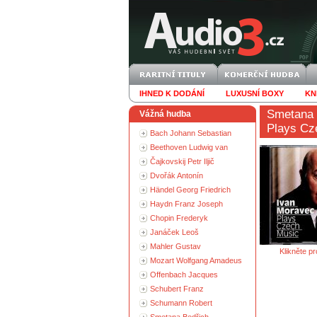
IHNED K DODÁNÍ
LUXUSNÍ BOXY
KN
Smetana 
Vážná hudba
Plays Cz
Bach Johann Sebastian
Beethoven Ludwig van
Čajkovskij Petr Iljič
Dvořák Antonín
Händel Georg Friedrich
Haydn Franz Joseph
Chopin Frederyk
Janáček Leoš
Mahler Gustav
Klikněte pr
Mozart Wolfgang Amadeus
Offenbach Jacques
Schubert Franz
Schumann Robert