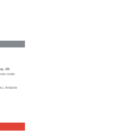
op. 28:
etto molto
ku. Andante