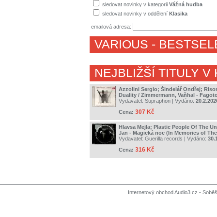
sledovat novinky v kategorii
Vážná hudba
sledovat novinky v oddělení
Klasika
emailová adresa:
VARIOUS
- BESTSEL
NEJBLIŽŠÍ TITULY V
Azzolini Sergio; Šindelář Ondřej; Riso
Duality / Zimmermann, Vaňhal - Fagot
Vydavatel:
Supraphon
| Vydáno:
20.2.202
307 Kč
Cena:
Hlavsa Mejla; Plastic People Of The Un
Jan - Magická noc (In Memories of The
Vydavatel:
Guerilla records
| Vydáno:
30.
316 Kč
Cena:
Internetový obchod Audio3.cz - Soběši