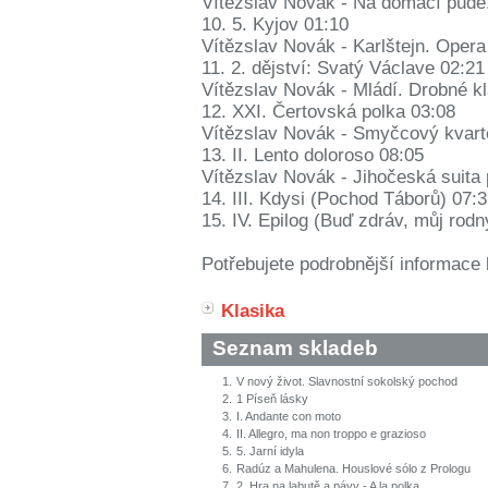
Vítězslav Novák - Na domácí půdě
10. 5. Kyjov 01:10
Vítězslav Novák - Karlštejn. Opera
11. 2. dějství: Svatý Václave 02:21
Vítězslav Novák - Mládí. Drobné kl
12. XXI. Čertovská polka 03:08
Vítězslav Novák - Smyčcový kvarte
13. II. Lento doloroso 08:05
Vítězslav Novák - Jihočeská suita 
14. III. Kdysi (Pochod Táborů) 07:
15. IV. Epilog (Buď zdráv, můj rodn
Potřebujete podrobnější informace 
Klasika
Seznam skladeb
1.
V nový život. Slavnostní sokolský pochod
2.
1 Píseň lásky
3.
I. Andante con moto
4.
II. Allegro, ma non troppo e grazioso
5.
5. Jarní idyla
6.
Radúz a Mahulena. Houslové sólo z Prologu
7.
2. Hra na labutě a pávy - A la polka