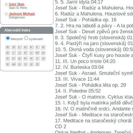
5. 5. Jarní idyla 04:17
Getz Stan
Josef Suk - Radúz a Mahulena. Hou
Stan Is Here
6. Radúz a Mahulena. Houslové sól
Jackson Michael
Dangerous
Josef Suk - Pohádka op. 16
7. 2. Hra na labutě a pávy - A la po
Abecední index
Josef Suk - Deset zpěvů pro žensk
8. 3. Společný hrob (slovenská) 01
interpret
vydavatel
9. 4. Pastýři na jaro (slovenská) 0
10. 5. Divná voda (slovenská) 00:5
Josef Suk - Čtyři kusy pro housle a
11. III. Un poco triste 04:20
12. IV. Burleska 03:04
Josef Suk - Asrael. Smuteční symfo
13. III. Vivace 11:44
Josef Suk - Pohádka léta op. 29
14. II. Poledne 05:52
Josef Suk - O matince. Cyklus klav
15. I. Když byla matinka ještě děv
16. IV. O matinčině srdci. Andante
Josef Suk - Meditace na staročesk
17. Meditace na staročeský chorál
CD 2
Oskar Nedbal - Andersen. Taneční 