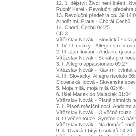
12. 1. dějství: Život není štěstí, ži
Rudolf Karel - Revoluční předehra 
13. Revoluční předehra op. 39 14:
Arnošt ml. Praus - Chorál Čechů
14. Chorál Čechů 04:25
CD 3
Vítězslav Novák - Slovácká suita p
1. IV. U muziky - Allegro strepitoso
2. III. Zamilovaní - Andante quasi a
Vítězslav Novák - Sonáta pro housl
3. I. Allegro appassionato 09:27
Vítězslav Novák - Klavírní kvintet 
4. III. Slovácky. Allegro risoluto 06
Slovenská lidová - Slovenské spe
5. Moja milá, moja milá 02:46
6. Išiel Macek do Malaciek 01:04
Vítězslav Novák - Písně zimních n
7. I. Píseň měsíční noci. Andante
Vítězslav Novák - O věčné touze. 
8. O věčné touze. Symfonická báse
Vítězslav Novák - Na domácí půdě
9. 4. Dvanáct bílých sokolů 04:20