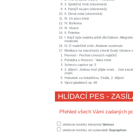
8.
3. Společný hrob (slovenská)
9.
4. Pastýři na jaro (slovenská)
10.
5. Divná voda (slovenská)
11.
III. Un poco triste
12.
IV. Burleska
13.
III. Vivace
14.
II. Poledne
15.
I. Když byla matinka ještě děvčátkem. Allegrett
moderato
16.
IV. O matinčině srdci. Andante sostenuto
17.
Meditace na staročeský chorál Svatý Václave 
1.
Pevnost - Pochod cínových vojáčků
2.
Pohádka o Honzovi - Valse triste
3.
Scherzo caprice op. 5
4.
2. dějství: Jednou muž přijde snad… Jste kavalí
znám
5.
Holoubek za holubičkou. Finále, 2. dějství
6.
Vjezd gladiátorů op. 68
HLÍDACÍ PES - ZASÍ
Přehled všech Vámi zadaných po
sledovat novinky interpreta
Various
sledovat novinky od vydavatele
Supraphon