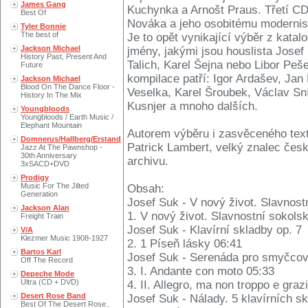
James Gang
Kuchynka a Arnošt Praus. Třetí CD
Best Of
Nováka a jeho osobitému modernis
Tyler Bonnie
The best of
Je to opět vynikající výběr z kat
Jackson Michael
jmény, jakými jsou houslista Josef 
History Past, Present And
Talich, Karel Šejna nebo Libor Peš
Future
kompilace patří: Igor Ardašev, Jan
Jackson Michael
Blood On The Dance Floor -
Veselka, Karel Šroubek, Václav Sní
History In The Mix
Kusnjer a mnoho dalších.
Youngbloods
Youngbloods / Earth Music /
Elephant Mountain
Autorem výběru i zasvěceného textu
Domnerus/Hallberg/Erstand
Patrick Lambert, velký znalec čes
Jazz At The Pawnshop -
30th Anniversary
archivu.
3xSACD+DVD
Prodigy
Music For The Jilted
Obsah:
Generation
Josef Suk - V nový život. Slavnos
Jackson Alan
1. V nový život. Slavnostní sokols
Freight Train
Josef Suk - Klavírní skladby op. 7
V/A
Klezmer Music 1908-1927
2. 1 Píseň lásky 06:41
Bartos Karl
Josef Suk - Serenáda pro smyčcový
Off The Record
3. I. Andante con moto 05:33
Depeche Mode
Ultra (CD + DVD)
4. II. Allegro, ma non troppo e graz
Desert Rose Band
Josef Suk - Nálady. 5 klavírních s
Best Of The Desert Rose..