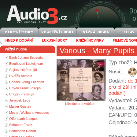
IHNED K DODÁNÍ
LUXUSNÍ BOXY
KNIŽNÍ NOVINKY
FILMOVÉ NOV
Various
- Many Pupils 
Vážná hudba
Bach Johann Sebastian
Typ zboží:
Beethoven Ludwig van
Čajkovskij Petr Iljič
Nosič:
Dvořák Antonín
Dodání:
do 1
Händel Georg Friedrich
pro bližší i
Haydn Franz Joseph
dodání)
Chopin Frederyk
Vydavatel:
S
Janáček Leoš
Klikněte pro zvětšení.
Mahler Gustav
Vydáno:
20.
Mozart Wolfgang Amadeus
EAN/UPC: 0
Offenbach Jacques
Objednací k
Schubert Franz
Schumann Robert