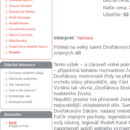
Běžná cena:
Smetana Bedřich
Strauss Richard
Naše cena:
Šostakovič Dimitrij
Ušetříte:
53
Verdi Giuseppe
Vivaldi Antonio
Houslové koncerty
Klavírní koncerty
interpret:
Various
Náboženská
Pohled na velký talent Dvořákovýc
Organ Encyclopedia Naxos
známých děl
Ostatní
Tento výběr – a zároveň volné po
Důležité informace
– připomíná bohatou rozmanitost če
Ochrana osobních údajů
Dvořákovy mistrovské třídy na přel
Obchodní podmínky
vrcholu slávy přesvědčit, aby část
Jak nakupovat
Vznikla tak vlivná „Dvořákova škol
Jste u nás poprvé?
hudebního života.
Kontaktujte nás
Největší prostor má přirozeně Jos
Dostupnost titulů
nejosobitější skladatelské dílo.
Dvořákovým žákům: nadaný melodik
Bestseller
Fučík vtipnými pochody, legendárn
svůj nástroj, legionář Rudolf Karel 
Anvil
Forged In Fire
zapomenutí autoři jediného významn