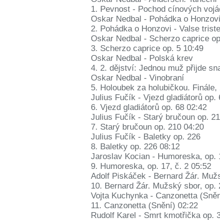
1. Pevnost - Pochod cínových vojá
Oskar Nedbal - Pohádka o Honzovi 
2. Pohádka o Honzovi - Valse trist
Oskar Nedbal - Scherzo caprice op
3. Scherzo caprice op. 5 10:49
Oskar Nedbal - Polská krev
4. 2. dějství: Jednou muž přijde s
Oskar Nedbal - Vinobraní
5. Holoubek za holubičkou. Finále, 
Julius Fučík - Vjezd gladiátorů op.
6. Vjezd gladiátorů op. 68 02:42
Julius Fučík - Starý bručoun op. 2
7. Starý bručoun op. 210 04:20
Julius Fučík - Baletky op. 226
8. Baletky op. 226 08:12
Jaroslav Kocian - Humoreska, op. 1
9. Humoreska, op. 17, č. 2 05:52
Adolf Piskáček - Bernard Žár. Mužs
10. Bernard Žár. Mužský sbor, op. 
Vojta Kuchynka - Canzonetta (Sněn
11. Canzonetta (Snění) 02:22
Rudolf Karel - Smrt kmotřička op. 