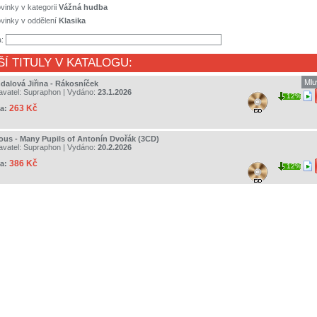
vinky v kategorii
Vážná hudba
vinky v oddělení
Klasika
a:
ŠÍ TITULY V KATALOGU:
Mlu
dalová Jiřina - Rákosníček
avatel:
Supraphon
| Vydáno:
23.1.2026
12%
263 Kč
a:
ious - Many Pupils of Antonín Dvořák (3CD)
avatel:
Supraphon
| Vydáno:
20.2.2026
386 Kč
a:
12%