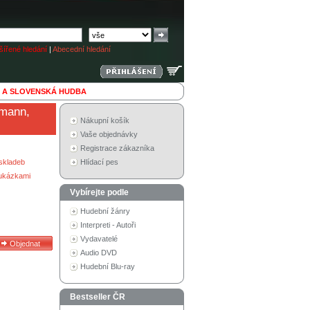
ířené hledání
|
Abecední hledání
 A SLOVENSKÁ HUDBA
rmann,
Nákupní košík
Vaše objednávky
Registrace zákazníka
skladeb
Hlídací pes
 ukázkami
Vybírejte podle
Hudební žánry
Interpreti - Autoři
Vydavatelé
Audio DVD
Hudební Blu-ray
Bestseller ČR