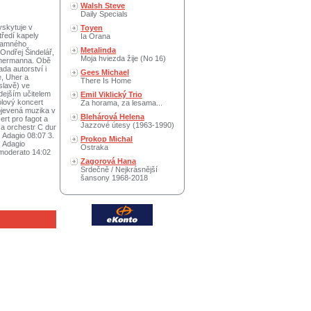
Walsh Steve
Daily Specials
yskytuje v
Toyen
tředí kapely
Ia Orana
znamného
Metalinda
 Ondřej Šindelář,
Moja hviezda žije (No 16)
immermanna. Obě
da autorství i
Gees Michael
e, Uher a
There Is Home
slavě) ve
dejším učitelem
Emil Viklický Trio
ólový koncert
Za horama, za lesama...
bjevená muzika v
Blehárová Helena
rt pro fagot a
Jazzové útesy (1963-1990)
 a orchestr C dur
 Adagio 08:07 3.
Prokop Michal
. Adagio
Ostraka
o moderato 14:02
Zagorová Hana
Srdečně / Nejkrásnější
šansony 1968-2018