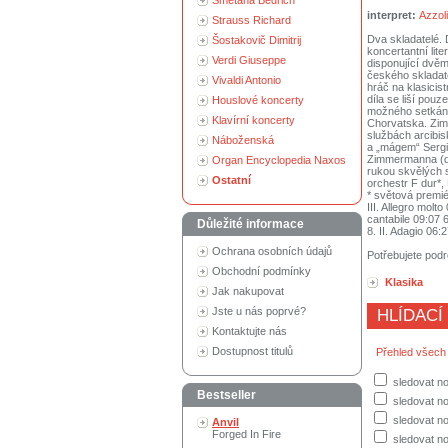
Smetana Bedřich
interpret:
Azzoli
Strauss Richard
Dva skladatelé. 
Šostakovič Dimitrij
koncertantní lite
Verdi Giuseppe
disponující dvěm
českého skladate
Vivaldi Antonio
hráč na klasici
díla se liší pou
Houslové koncerty
možného setkání
Klavírní koncerty
Chorvatska. Zim
službách arcibi
Náboženská
a „mágem“ Sergie
Zimmermanna (da
Organ Encyclopedia Naxos
rukou skvělých s
Ostatní
orchestr F dur*,
* světová premié
III. Allegro molt
cantabile 09:07 
Důležité informace
8. II. Adagio 06:2
Ochrana osobních údajů
Potřebujete podr
Obchodní podmínky
Klasika
Jak nakupovat
Jste u nás poprvé?
HLÍDACÍ
Kontaktujte nás
Dostupnost titulů
Přehled všech
sledovat no
Bestseller
sledovat no
sledovat no
Anvil
Forged In Fire
sledovat n