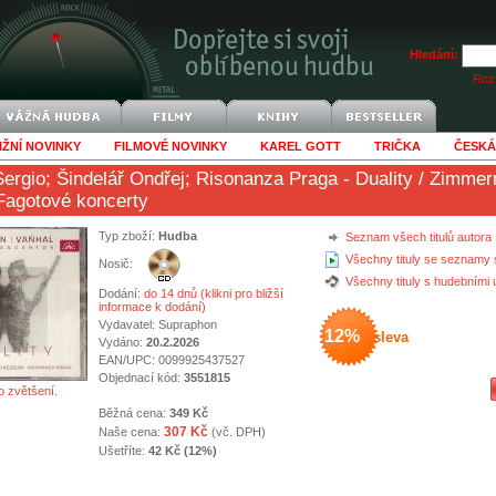
Hledání:
Rozš
IŽNÍ NOVINKY
FILMOVÉ NOVINKY
KAREL GOTT
TRIČKA
ČESKÁ
Sergio
;
Šindelář Ondřej
;
Risonanza Praga
- Duality / Zimme
Fagotové koncerty
Typ zboží:
Hudba
Seznam všech titulů autora
Všechny tituly se seznamy 
Nosič:
Všechny tituly s hudebními
Dodání:
do 14 dnů (klikni pro bližší
informace k dodání)
Vydavatel:
Supraphon
12%
sleva
Vydáno:
20.2.2026
EAN/UPC: 0099925437527
Objednací kód:
3551815
o zvětšení.
Běžná cena:
349 Kč
307 Kč
Naše cena:
(vč. DPH)
Ušetříte:
42 Kč (12%)