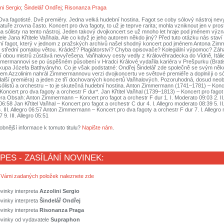
ni Sergio
;
Šindelář Ondřej
;
Risonanza Praga
Dva fagotisté. Dvě premiéry. Jedna velká hudební hostina. Fagot se coby sólový nástroj nev
ratuře zrovna často. Koncert pro dva fagoty, to už je teprve rarita; mohla vzniknout jen v pros
a sólisty na tento nástroj. Jeden takový dvojkoncert se už mnoho let hraje pod jménem vý
le Jana Křtitele Vaňhala. Ale co když je jeho autorem někdo jiný? Před tuto otázku nás staví
stní fagot, který v jednom z pražských archivů našel shodný koncert pod jménem Antona Z
ze střední pomalou větou. Krádež? Plagiátorství? Chyba opisovače? Kolegiální výpomoc? Záha
 obou mistrů zůstává nevyřešena. Vaňhalovy cesty vedly z Královéhradecka do Vídně, Itáli
mermannovi se po úspěšném působení v Hradci Králové vydařila kariéra v Prešpurku (Brati
skupa Józefa Batthyányho. Co je však podstatné: Ondřej Šindelář zde společně se svým něk
m Azzolinim nahrál Zimmermannovu verzi dvojkoncertu ve světové premiéře a doplnil ji o s
lší premiéra) a jeden ze tří dochovaných koncertů Vaňhalových. Pozoruhodná, dosud neo
ólistů a orchestru – to je skutečná hudební hostina. Anton Zimmermann (1741–1781) – Konce
 Koncert pro dva fagoty a orchestr F dur*. Jan Křtitel Vaňhal (1739–1813) – Koncert pro fagot
ra Obsah: Anton Zimmermann – Koncert pro fagot a orchestr F dur 1. I. Moderato 09:03 2. II.
o 06:58 Jan Křtitel Vaňhal – Koncert pro fagot a orchestr C dur 4. I. Allegro moderato 08:39 5. II
6. III. Allegro 06:57 Anton Zimmermann – Koncert pro dva fagoty a orchestr F dur 7. I. Allegr
7 9. III. Allegro 05:51
obnější informace k tomuto titulu?
Napište nám
.
 PES - ZASÍLÁNÍ NOVINEK:
 Vámi zadaných položek naleznete zde
vinky interpreta
Azzolini Sergio
vinky interpreta
Šindelář Ondřej
vinky interpreta
Risonanza Praga
ovinky od vydavatele
Supraphon