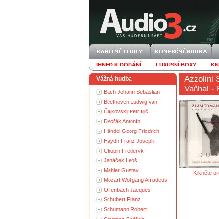
IHNED K DODÁNÍ
LUXUSNÍ BOXY
KN
Azzolini 
Vážná hudba
Vaňhal - 
Bach Johann Sebastian
Beethoven Ludwig van
Čajkovskij Petr Iljič
Dvořák Antonín
Händel Georg Friedrich
Haydn Franz Joseph
Chopin Frederyk
Janáček Leoš
Mahler Gustav
Klikněte pr
Mozart Wolfgang Amadeus
Offenbach Jacques
Schubert Franz
Schumann Robert