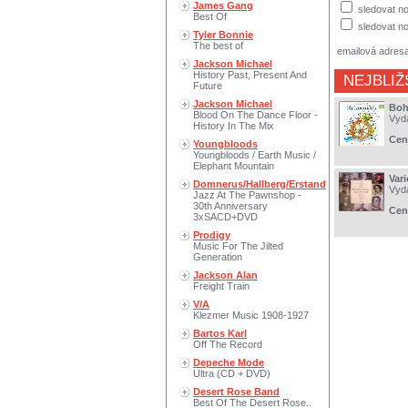
James Gang
sledovat no
Best Of
sledovat no
Tyler Bonnie
The best of
emailová adres
Jackson Michael
History Past, Present And
NEJBLIŽ
Future
Jackson Michael
Boh
Blood On The Dance Floor -
Vyd
History In The Mix
Cen
Youngbloods
Youngbloods / Earth Music /
Elephant Mountain
Var
Domnerus/Hallberg/Erstand
Vyd
Jazz At The Pawnshop -
30th Anniversary
Cen
3xSACD+DVD
Prodigy
Music For The Jilted
Generation
Jackson Alan
Freight Train
V/A
Klezmer Music 1908-1927
Bartos Karl
Off The Record
Depeche Mode
Ultra (CD + DVD)
Desert Rose Band
Best Of The Desert Rose..