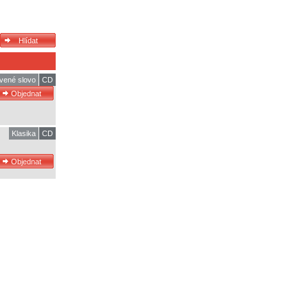
vené slovo
CD
Klasika
CD