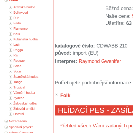
World
Arabská hudba
Běžná cena:
Bollywood
Naše cena:
Dub
Ušetříte:
63
Fado
Flamenco
Folk
Kubánská hudba
Latin
katalogové číslo:
CDWABB 210
Ragga
původ:
import (EU)
Rai
interpret:
Raymond Gwenifer
Reggae
Salsa
Soca
Španělská hudba
Potřebujete podrobnější informace 
Tango
Tropical
Vánoční hudba
Folk
Zydeco
Židovská hudba
HLÍDACÍ PES - ZASÍ
Židovští umělci
Ostatní
Nezařazeno
Přehled všech Vámi zadaných po
Speciální projekt