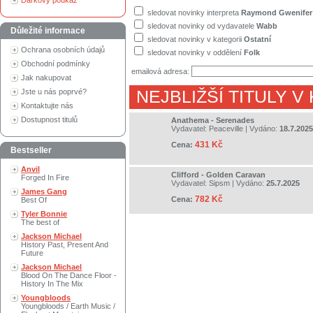
Dárkový poukaz
sledovat novinky interpreta
Raymond Gwenifer
sledovat novinky od vydavatele
Wabb
Důležité informace
sledovat novinky v kategorii
Ostatní
Ochrana osobních údajů
sledovat novinky v oddělení
Folk
Obchodní podmínky
emailová adresa:
Jak nakupovat
Jste u nás poprvé?
NEJBLIŽŠÍ TITULY V
Kontaktujte nás
Dostupnost titulů
Anathema - Serenades
Vydavatel:
Peaceville
| Vydáno:
18.7.2025
431 Kč
Cena:
Bestseller
Anvil
Clifford - Golden Caravan
Forged In Fire
Vydavatel:
Sipsm
| Vydáno:
25.7.2025
James Gang
782 Kč
Cena:
Best Of
Tyler Bonnie
The best of
Jackson Michael
History Past, Present And
Future
Jackson Michael
Blood On The Dance Floor -
History In The Mix
Youngbloods
Youngbloods / Earth Music /