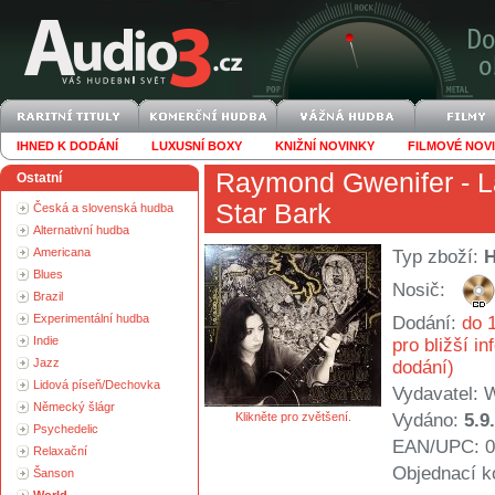
IHNED K DODÁNÍ
LUXUSNÍ BOXY
KNIŽNÍ NOVINKY
FILMOVÉ NOV
Raymond Gwenifer
- L
Ostatní
Star Bark
Česká a slovenská hudba
Alternativní hudba
Americana
Typ zboží:
Blues
Nosič:
Brazil
Experimentální hudba
Dodání:
do 1
Indie
pro bližší i
Jazz
dodání)
Lidová píseň/Dechovka
Vydavatel:
Německý šlágr
Klikněte pro zvětšení.
Vydáno:
5.9
Psychedelic
EAN/UPC: 0
Relaxační
Objednací k
Šanson