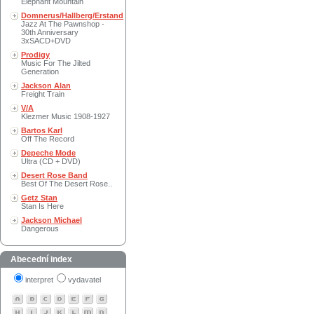
Elephant Mountain
Domnerus/Hallberg/Erstand
Jazz At The Pawnshop -
30th Anniversary
3xSACD+DVD
Prodigy
Music For The Jilted
Generation
Jackson Alan
Freight Train
V/A
Klezmer Music 1908-1927
Bartos Karl
Off The Record
Depeche Mode
Ultra (CD + DVD)
Desert Rose Band
Best Of The Desert Rose..
Getz Stan
Stan Is Here
Jackson Michael
Dangerous
Abecední index
interpret
vydavatel