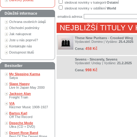
Dárkový poukaz
sledovat novinky v kategorii
Ostatní
sledovat novinky v oddělení
World
Důležité informace
emailová adresa:
Ochrana osobních údajů
NEJBLIŽŠÍ TITULY V
Obchodní podmínky
Jak nakupovat
These New Puritans - Crooked Wing
Jste u nás poprvé?
Vydavatel:
Domino
| Vydáno:
25.4.2025
Kontaktujte nás
458 Kč
Cena:
Dostupnost titulů
Sevens - Sincerely, Sevens
Vydavatel:
Unday
| Vydáno:
21.2.2025
Bestseller
998 Kč
Cena:
My Sleeping Karma
Satya
Slapp Happy
Live In Japan May 2000
Jackson Alan
Freight Train
V/A
Klezmer Music 1908-1927
Bartos Karl
Off The Record
Depeche Mode
Ultra (CD + DVD)
Desert Rose Band
Best Of The Desert Rose..