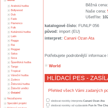
World
Běžná cena:
Arabská hudba
Bollywood
Naše cena:
Dub
Ušetříte:
10
Fado
Flamenco
katalogové číslo:
FUNLP 056
Folk
původ:
import (EU)
Kubánská hudba
Latin
interpret:
Canani Ozan Ata
Ragga
Rai
Reggae
Salsa
Potřebujete podrobnější informace 
Soca
Španělská hudba
World
Tango
Tropical
Vánoční hudba
HLÍDACÍ PES - ZASÍ
Zydeco
Židovská hudba
Židovští umělci
Přehled všech Vámi zadaných po
Ostatní
Nezařazeno
sledovat novinky interpreta
Canani Ozan Ata
Speciální projekt
sledovat novinky od vydavatele
Fun In The Ch