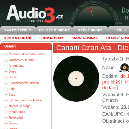
IHNED K DODÁNÍ
LUXUSNÍ BOXY
KNIŽNÍ NOVINKY
FILMOVÉ NOV
Canani Ozan Ata
- Die
Ostatní
Česká a slovenská hudba
Typ zboží:
Alternativní hudba
Americana
Nosič:
Blues
Dodání:
do 1
Brazil
pro bližší i
Experimentální hudba
dodání)
Indie
Vydavatel:
F
Jazz
Church
Lidová píseň/Dechovka
Německý šlágr
Vydáno:
20.
Psychedelic
EAN/UPC: 4
Relaxační
Objednací k
Šanson