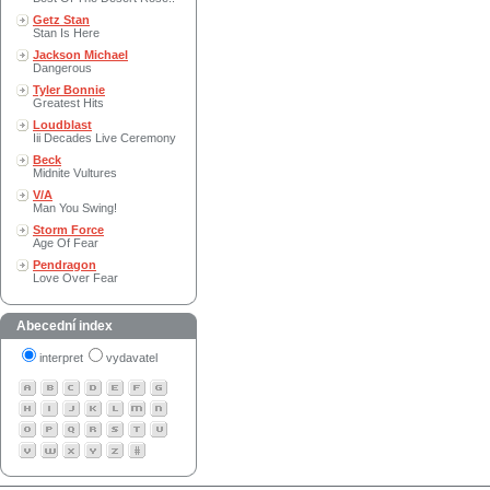
Getz Stan
Stan Is Here
Jackson Michael
Dangerous
Tyler Bonnie
Greatest Hits
Loudblast
Iii Decades Live Ceremony
Beck
Midnite Vultures
V/A
Man You Swing!
Storm Force
Age Of Fear
Pendragon
Love Over Fear
Abecední index
interpret
vydavatel