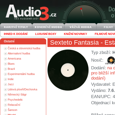
IHNED K DODÁNÍ
LUXUSNÍ BOXY
KNIŽNÍ NOVINKY
FILMOVÉ NOV
Sexteto Fantasia
- Es
Ostatní
Česká a slovenská hudba
Typ zboží:
Alternativní hudba
Americana
Nosič:
Blues
Dodání:
na d
Brazil
pro bližší i
Experimentální hudba
dodání)
Indie
Vydavatel:
E
Jazz
Lidová píseň/Dechovka
Vydáno:
7.6
Německý šlágr
EAN/UPC: 4
Psychedelic
Objednací k
Relaxační
Šanson