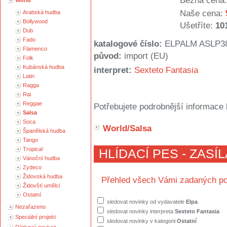
Běžná cena:
World
Naše cena:
Arabská hudba
Bollywood
Ušetříte:
10
Dub
Fado
katalogové číslo:
ELPALM ASLP3
Flamenco
původ:
import (EU)
Folk
Kubánská hudba
interpret:
Sexteto Fantasia
Latin
Ragga
Rai
Reggae
Potřebujete podrobnější informace 
Salsa
Soca
World/Salsa
Španělská hudba
Tango
Tropical
HLÍDACÍ PES - ZASÍ
Vánoční hudba
Zydeco
Židovská hudba
Přehled všech Vámi zadaných po
Židovští umělci
Ostatní
sledovat novinky od vydavatele
Elpa
Nezařazeno
sledovat novinky interpreta
Sexteto Fantasia
Speciální projekt
sledovat novinky v kategorii
Ostatní