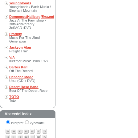
Youngbloods
Youngbloods / Earth Music /
Elephant Mountain
Domnerus/Hallberg/Erstand
Jazz At The Pawnshop -
30th Anniversary
3xSACD+DVD
Prodigy
Music For The Jilted
Generation
Jackson Alan
Freight Train
V/A
Klezmer Music 1908-1927
Bartos Karl
Off The Record
Depeche Mode
Ultra (CD + DVD)
Desert Rose Band
Best Of The Desert Rose..
TOTO
Toto
Abecední index
interpret
vydavatel