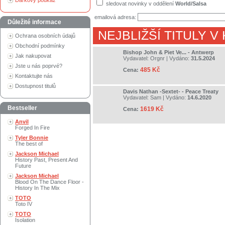
Dárkový poukaz
sledovat novinky v oddělení
World/Salsa
emailová adresa:
Důležité informace
NEJBLIŽŠÍ TITULY V
Ochrana osobních údajů
Obchodní podmínky
Bishop John & Piet Ve... - Antwerp
Jak nakupovat
Vydavatel:
Orgnr
| Vydáno:
31.5.2024
Jste u nás poprvé?
485 Kč
Cena:
Kontaktujte nás
Dostupnost titulů
Davis Nathan -Sextet- - Peace Treaty
Vydavatel:
Sam
| Vydáno:
14.6.2020
Bestseller
1619 Kč
Cena:
Anvil
Forged In Fire
Tyler Bonnie
The best of
Jackson Michael
History Past, Present And
Future
Jackson Michael
Blood On The Dance Floor -
History In The Mix
TOTO
Toto IV
TOTO
Isolation