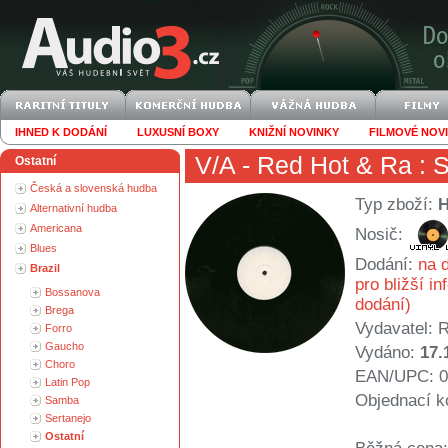
IHNED K DODÁNÍ
LUXUSNÍ BOXY
KNIŽNÍ NOVINKY
FILMOVÉ NOV
V/A
- Red Hot & Ra : S
Ostatní
Česká a slovenská hudba
Typ zboží:
Alternativní hudba
Americana
Nosič:
Blues
Dodání:
na d
Brazil
pro bližší i
Bossanova
dodání)
Brega
Vydavatel:
R
Forro
Gaucho
Vydáno:
17.
Choro
EAN/UPC: 0
Latin Pop
Objednací k
Samba
Sertanejo
Ostatní