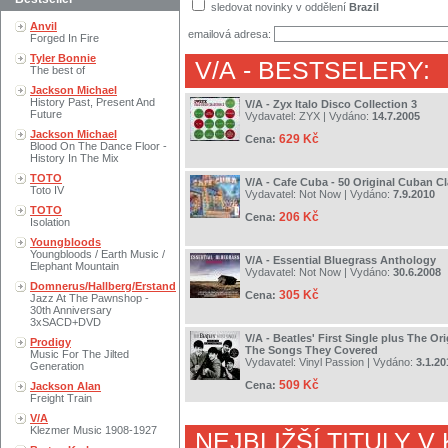
sledovat novinky v oddělení
Brazil
Anvil
emailová adresa:
Forged In Fire
Tyler Bonnie
V/A
- BESTSELERY:
The best of
Jackson Michael
History Past, Present And
V/A - Zyx Italo Disco Collection 3
Future
Vydavatel:
ZYX
| Vydáno:
14.7.2005
Jackson Michael
629 Kč
Cena:
Blood On The Dance Floor -
History In The Mix
TOTO
V/A - Cafe Cuba - 50 Original Cuban Cl
Toto IV
Vydavatel:
Not Now
| Vydáno:
7.9.2010
TOTO
206 Kč
Cena:
Isolation
Youngbloods
Youngbloods / Earth Music /
V/A - Essential Bluegrass Anthology
Elephant Mountain
Vydavatel:
Not Now
| Vydáno:
30.6.2008
Domnerus/Hallberg/Erstand
305 Kč
Cena:
Jazz At The Pawnshop -
30th Anniversary
3xSACD+DVD
V/A - Beatles' First Single plus The Or
Prodigy
The Songs They Covered
Music For The Jilted
Vydavatel:
Vinyl Passion
| Vydáno:
3.1.20
Generation
509 Kč
Cena:
Jackson Alan
Freight Train
V/A
Klezmer Music 1908-1927
NEJBLIŽŠÍ TITULY V