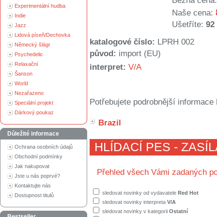
Běžná cena:
Experimentální hudba
Naše cena:
Indie
Ušetříte:
92
Jazz
Lidová píseň/Dechovka
katalogové číslo:
LPRH 002
Německý šlágr
původ:
import (EU)
Psychedelic
Relaxační
interpret:
V/A
Šanson
World
Nezařazeno
Potřebujete podrobnější informace 
Speciální projekt
Dárkový poukaz
Brazil
Důležité informace
HLÍDACÍ PES - ZASÍ
Ochrana osobních údajů
Obchodní podmínky
Jak nakupovat
Přehled všech Vámi zadaných po
Jste u nás poprvé?
Kontaktujte nás
sledovat novinky od vydavatele
Red Hot
Dostupnost titulů
sledovat novinky interpreta
V/A
sledovat novinky v kategorii
Ostatní
Bestseller