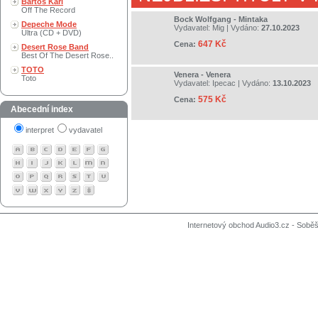
Bartos Karl
Off The Record
Bock Wolfgang - Mintaka
Depeche Mode
Vydavatel:
Mig
| Vydáno:
27.10.2023
Ultra (CD + DVD)
647 Kč
Cena:
Desert Rose Band
Best Of The Desert Rose..
TOTO
Venera - Venera
Toto
Vydavatel:
Ipecac
| Vydáno:
13.10.2023
575 Kč
Cena:
Abecední index
interpret
vydavatel
Internetový obchod Audio3.cz - Soběši