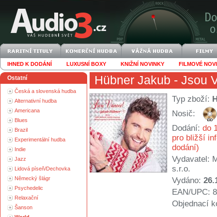
IHNED K DODÁNÍ
LUXUSNÍ BOXY
KNIŽNÍ NOVINKY
FILMOVÉ NOV
Hübner Jakub
- Jsou 
Ostatní
Česká a slovenská hudba
Typ zboží:
Alternativní hudba
Americana
Nosič:
Blues
Dodání:
do 1
Brazil
pro bližší i
Experimentální hudba
dodání)
Indie
Vydavatel:
M
Jazz
s.r.o.
Lidová píseň/Dechovka
Německý šlágr
Vydáno:
26.
Psychedelic
EAN/UPC: 8
Relaxační
Objednací k
Šanson