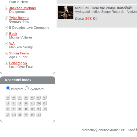
Stan Is Here
Jackson Michael
Midi Lidi - Heal the World, konečně!
Dangerous
Vydavatel:
Indies Scope Records
| Vydán
Tyler Bonnie
263 Kč
Cena:
Greatest Hits
Iii Decades Live Ceremony
Beck
Midnite Vultures
V/A
Man You Swing!
Storm Force
Age Of Fear
Pendragon
Love Over Fear
Abecední index
interpret
vydavatel
Internetový obchod Audio3.cz - Soběši