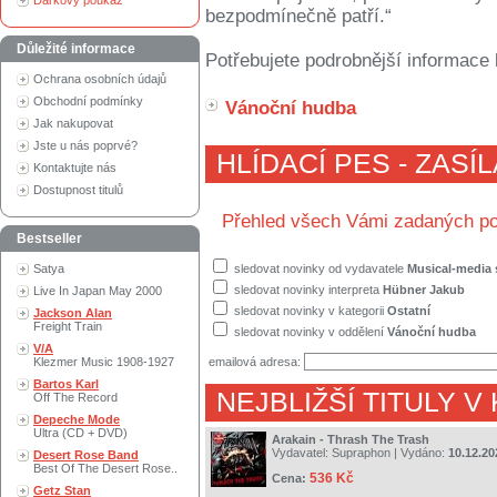
Dárkový poukaz
bezpodmínečně patří.“
Důležité informace
Potřebujete podrobnější informace 
Ochrana osobních údajů
Obchodní podmínky
Vánoční hudba
Jak nakupovat
Jste u nás poprvé?
HLÍDACÍ PES - ZASÍ
Kontaktujte nás
Dostupnost titulů
Přehled všech Vámi zadaných po
Bestseller
Satya
sledovat novinky od vydavatele
Musical-media s
sledovat novinky interpreta
Hübner Jakub
Live In Japan May 2000
sledovat novinky v kategorii
Ostatní
Jackson Alan
Freight Train
sledovat novinky v oddělení
Vánoční hudba
V/A
Klezmer Music 1908-1927
emailová adresa:
Bartos Karl
NEJBLIŽŠÍ TITULY V
Off The Record
Depeche Mode
Ultra (CD + DVD)
Arakain - Thrash The Trash
Vydavatel:
Supraphon
| Vydáno:
10.12.20
Desert Rose Band
Best Of The Desert Rose..
536 Kč
Cena:
Getz Stan